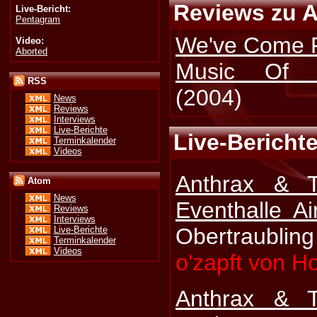
Reviews zu A
Live-Bericht:
Pentagram
We've Come F
Video:
Aborted
Music Of M
RSS
(2004)
News
Reviews
Interviews
Live-Berichte
Live-Berichte
Terminkalender
Videos
Anthrax & 
Atom
News
Eventhalle Ai
Reviews
Interviews
Obertraubling
Live-Berichte
Terminkalender
Videos
o'zapft von Ho
Anthrax & 