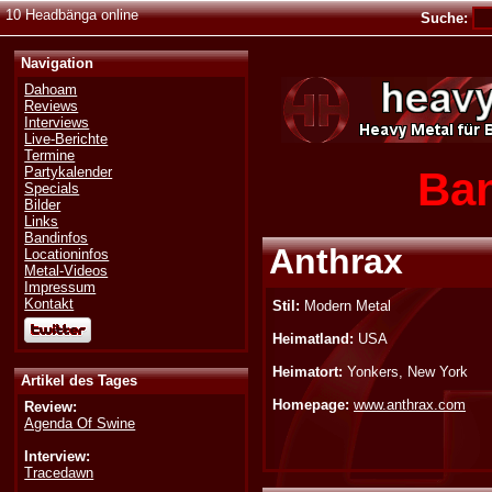
10 Headbänga online
Suche:
Navigation
Dahoam
Reviews
Interviews
Live-Berichte
Termine
Ban
Partykalender
Specials
Bilder
Links
Bandinfos
Anthrax
Locationinfos
Metal-Videos
Impressum
Kontakt
Stil:
Modern Metal
Heimatland:
USA
Heimatort:
Yonkers, New York
Artikel des Tages
Homepage:
www.anthrax.com
Review:
Agenda Of Swine
Interview:
Tracedawn