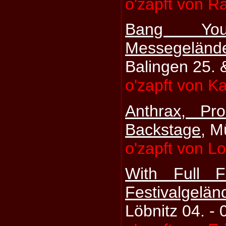
o'zapft von R
Bang You
Messegel
Balingen 25. 
o'zapft von K
Anthrax, Pr
Backstage
, M
o'zapft von L
With Full 
Festivalgel
Löbnitz 04. -