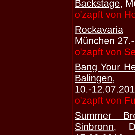
Backstage
, M
o'zapft von Ho
Rockavaria
München 27.-
o'zapft von S
Bang Your H
Balingen
, 
10.-12.07.20
o'zapft von F
Summer Br
Sinbronn
, D