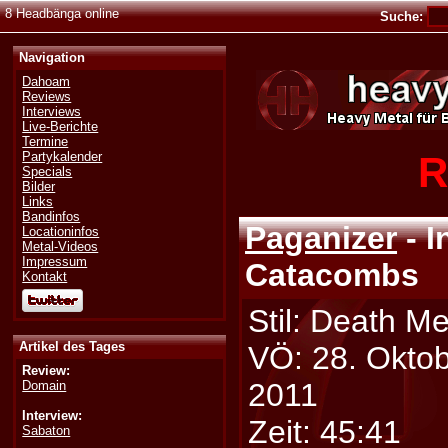
8 Headbänga online
Suche:
Navigation
Dahoam
Reviews
Interviews
Live-Berichte
Termine
R
Partykalender
Specials
Bilder
Links
Bandinfos
Paganizer
- I
Locationinfos
Metal-Videos
Impressum
Catacombs
Kontakt
Stil: Death Me
Artikel des Tages
VÖ: 28. Okto
Review:
2011
Domain
Interview:
Zeit: 45:41
Sabaton