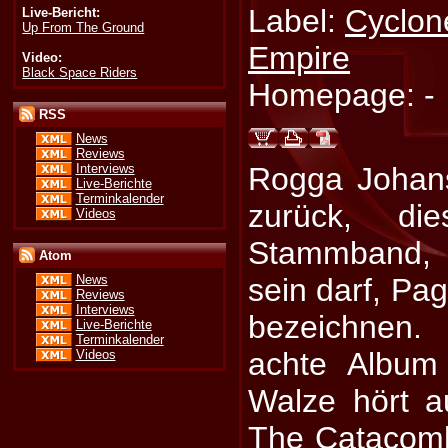
Label:
Cyclon
Live-Bericht:
Up From The Ground
Empire
Video:
Black Space Riders
Homepage: -
RSS
News
Reviews
Interviews
Rogga Johans
Live-Berichte
Terminkalender
zurück, di
Videos
Stammband, 
Atom
sein darf, Pag
News
Reviews
Interviews
bezeichnen.
Live-Berichte
Terminkalender
achte Album
Videos
Walze hört 
The Catacomb