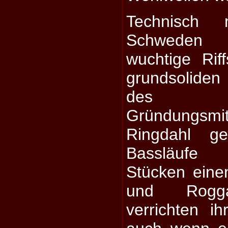
Technisch
Schweden d
wuchtige Ri
grundsolide
des zur
Gründungs
Ringdahl ge
Bassläufe
Stücken eine
und Rogga
verrichten ih