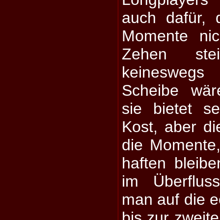
auch dafür, 
Momente nic
Zehen ste
keinesweg
Scheibe wär
sie bietet 
Kost, aber di
die Momente,
haften bleibe
im Überflus
man auf die 
bis zur zweite