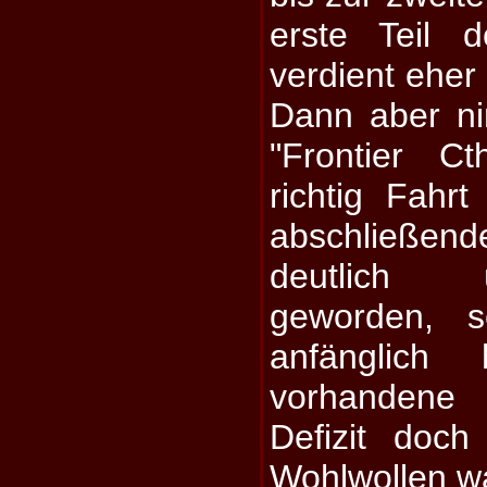
erste Teil d
verdient eher 
Dann aber n
"Frontier C
richtig Fahr
abschließen
deutlich üb
geworden, 
anfänglich
vorhandene 
Defizit doc
Wohlwollen wa