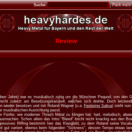
Suche:
Review
ben Jahre) war es musikalisch ruhig um die Münchner Pequod, von den G
icht zuletzt am Besetzungskarusell, welches sich drehte. Doch letztendl
en wieder besetzen und mit Roland Wagner (u.a.
Festering Saliva
) steht nun
ur musikalischen Ausrichtung passt.
er Fünfer, wie moderner Thrash Metal zu klingen hat: hart, melodisch, abw
 ausmachen. Schon allein das Intro "Bleed" bricht recht knackig aus den Bo
ggressives Riffing bestimmt hier das Klangbild, zu dem Roland seine Vocals
d gut variiert, ebenso beim folgenden "Sickness", dessen Tempo etwas la