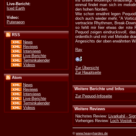
ins untere Midtempo hinabsteigt. 
Live-Bericht:
einmal findet man sich im melodi
Iced Earth
den hohen Norden.
Wie schon erwähnt legen Pequod 
Video:
doch auch wieder mehr, "A Vortica
Puteraeon
vertrackte Rhythmen, Break-Downs
so fehlt mir hier etwas der rot
Pequod zeigen eindrucksvoll, da
RSS
ordentlich und mit viel Melodie d
Angesichts der oben erwähnten Wa
News
Reviews
Ray
Interviews
Live-Berichte
Terminkalender
Videos
Zur Übersicht
Zur Hauptseite
Atom
News
Weitere Berichte und Infos
Reviews
Interviews
Zur Pequod-Infoseite
Live-Berichte
Terminkalender
Videos
Weitere Reviews
Nächstes Review:
Livarkahil - Si
Vorheriges Review:
Loch Vostok -
©
www.heavyhardes.de