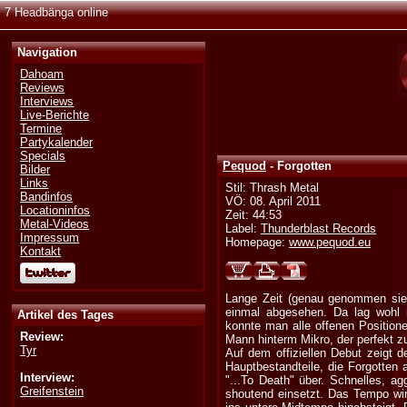
7 Headbänga online
Navigation
Dahoam
Reviews
Interviews
Live-Berichte
Termine
Partykalender
Specials
Pequod
- Forgotten
Bilder
Links
Stil: Thrash Metal
Bandinfos
VÖ: 08. April 2011
Locationinfos
Zeit: 44:53
Metal-Videos
Label:
Thunderblast Records
Impressum
Homepage:
www.pequod.eu
Kontakt
Lange Zeit (genau genommen sie
einmal abgesehen. Da lag wohl n
Artikel des Tages
konnte man alle offenen Position
Review:
Mann hinterm Mikro, der perfekt z
Tyr
Auf dem offiziellen Debut zeigt d
Hauptbestandteile, die Forgotten
Interview:
"...To Death" über. Schnelles, a
Greifenstein
shoutend einsetzt. Das Tempo wir