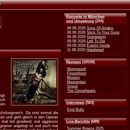
Konzerte in München
und Umgebung
(254)
08.08.2026
Sons Of Arrakis
08.08.2026
Stick To Your Guns
08.08.2026
Graveworm
09.08.2026
Left To Die
09.08.2026
Enemy Inside
11.08.2026
Hatebreed
Reviews
(10539)
Wormwood
Finsterforst
Mortem
Masterplan
Sinsid
The Cloverhearts
igs
ich
Interviews
(503)
 ein
Emil Bulls
echslungsreich. Da sind einmal die
xen und geht gleich in den Opener
 mal tief growlend, mal aggressiv
Live-Berichte
(689)
ngsamer angelegt ist und auch mal
Summer Breeze 2025