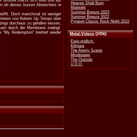
er Groove macht sich breit und auf
Heaven Shall Burn
en ob dieses kurzen Abstechers in
Midnight
Summer Breeze 2023
rifft. Doch manchmal ist weniger
Summer Breeze 2022
ertreten von flottem Up Tempo über
Pyraser Classic Rock Night 2022
ongs durchaus zu gefallen wissen,
ngsam durch die Membrane zwängt.
 "My Redemption" brettert wieder
Metal-Videos
(2456)
Ewig.endlich.
Kilmara
The Agony Scene
Mindreaper
The Outside
U.D.O.