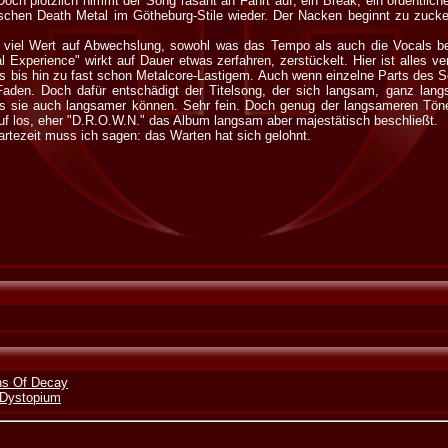
Doch plötzlich nimmt der Song rasant an Fahrt auf, ein Break, ein ordentlich
schen Death Metal im Götheburg-Stile wieder. Der Nacken beginnt zu zuck
viel Wert auf Abwechslung, sowohl was das Tempo als auch die Vocals bet
l Experience" wirkt auf Dauer etwas zerfahren, zerstückelt. Hier ist alles v
 bis hin zu fast schon Metalcore-Lastigem. Auch wenn einzelne Parts des S
e Faden. Doch dafür entschädigt der Titelsong, der sich langsam, ganz la
ss sie auch langsamer können. Sehr fein. Doch genug der langsameren Töne
rauf los, eher "D.R.O.W.N." das Album langsam aber majestätisch beschließt.
rtezeit muss ich sagen: das Warten hat sich gelohnt.
gns Of Decay
 Dystopium