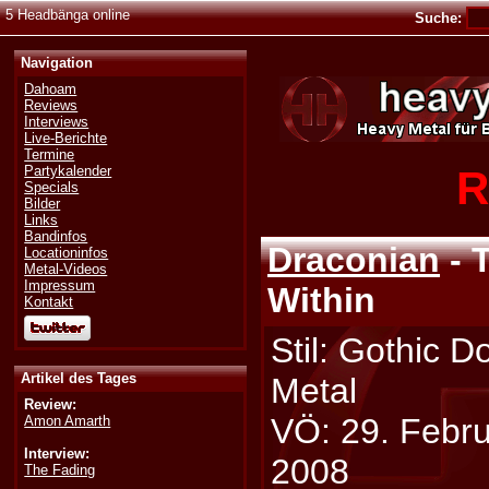
5 Headbänga online
Suche:
Navigation
Dahoam
Reviews
Interviews
Live-Berichte
Termine
R
Partykalender
Specials
Bilder
Links
Bandinfos
Draconian
- 
Locationinfos
Metal-Videos
Impressum
Within
Kontakt
Stil: Gothic 
Artikel des Tages
Metal
Review:
VÖ: 29. Febr
Amon Amarth
Interview:
2008
The Fading