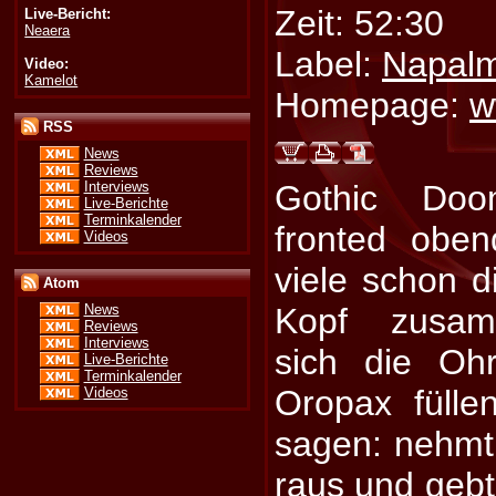
Zeit: 52:30
Live-Bericht:
Neaera
Label:
Napalm
Video:
Kamelot
Homepage:
w
RSS
News
Reviews
Interviews
Gothic Doo
Live-Berichte
Terminkalender
fronted obe
Videos
viele schon 
Atom
Kopf zusam
News
Reviews
Interviews
sich die Ohr
Live-Berichte
Terminkalender
Oropax fülle
Videos
sagen: nehmt
raus und gebt