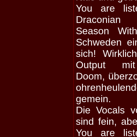
You are lis
Draconian
Season With
Schweden ei
sich! Wirklic
Output mit
Doom, überz
ohrenheulen
gemein.
Die Vocals 
sind fein, a
You are lis