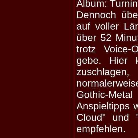
Album: Turnin
Dennoch übe
auf voller L
über 52 Minu
trotz Voice
gebe. Hier 
zuschlage
normalerweis
Gothic-Me
Anspieltipps 
Cloud" und 
empfehlen.