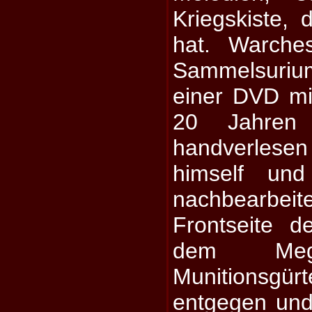
Kriegskiste,
hat. Warche
Sammelsuriu
einer DVD mi
20 Jahren 
handverlese
himself und
nachbearb
Frontseite d
dem Mega
Munitionsg
entgegen und 