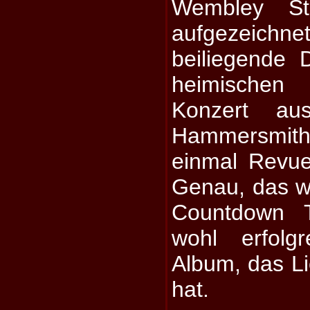
Wembley St
aufgezeic
beiliegende
heimische
Konzert a
Hammersmit
einmal Revue
Genau, das w
Countdown T
wohl erfolg
Album, das Lic
hat.