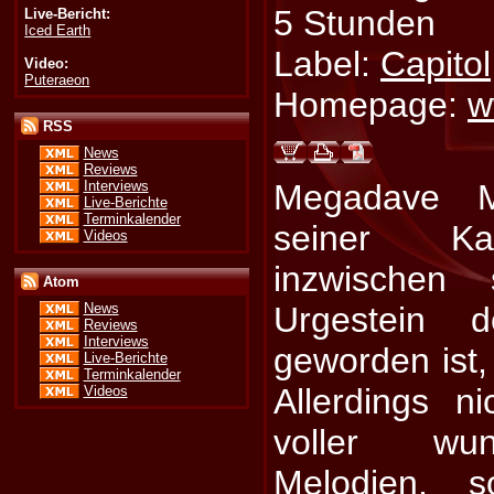
5 Stunden
Live-Bericht:
Iced Earth
Label:
Capitol
Video:
Puteraeon
Homepage:
w
RSS
News
Reviews
Interviews
Megadave M
Live-Berichte
Terminkalender
seiner Ka
Videos
inzwischen
Atom
Urgestein 
News
Reviews
Interviews
geworden ist,
Live-Berichte
Terminkalender
Allerdings n
Videos
voller wun
Melodien, s