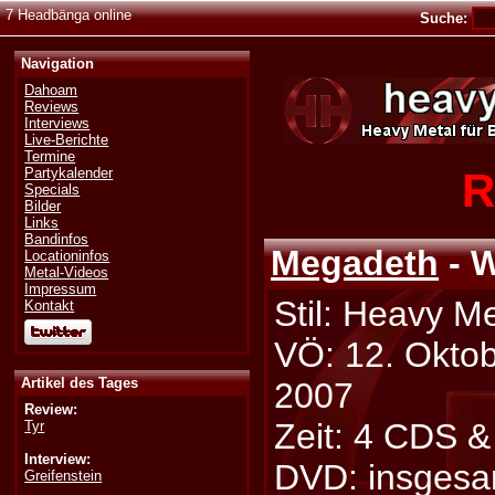
7 Headbänga online
Suche:
Navigation
Dahoam
Reviews
Interviews
Live-Berichte
Termine
R
Partykalender
Specials
Bilder
Links
Bandinfos
Megadeth
- 
Locationinfos
Metal-Videos
Impressum
Stil: Heavy Me
Kontakt
VÖ: 12. Okto
Artikel des Tages
2007
Review:
Zeit: 4 CDS &
Tyr
Interview:
DVD: insgesa
Greifenstein