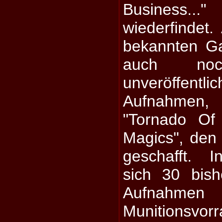
Business...
wiederfindet
bekannten G
auch no
unveröffe
Aufnahmen, 
"Tornado Of
Magics", den 
geschafft. 
sich 30 bishe
Aufnahm
Munitionsvo