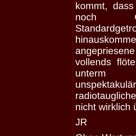
kommt, dass
noch Gi
Standardgetr
hinauskom
angepriesen
vollends flöt
unterm 
unspektak
radiotaugliche
nicht wirklic
JR