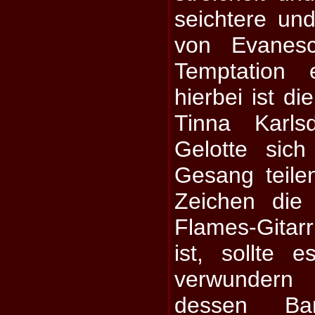
seichtere un
von Evanesc
Temptation e
hierbei ist di
Tinna Karl
Gelotte sic
Gesang teilen
Zeichen die
Flames-Gitarr
ist, sollte 
verwundern
dessen Ban