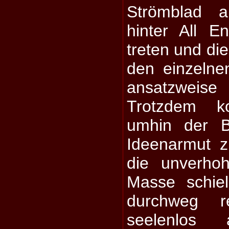
Strömblad a
hinter All E
treten und di
den einzelne
ansatzweise
Trotzdem 
umhin der B
Ideenarmut z
die unverhoh
Masse schie
durchweg r
seelenlos a