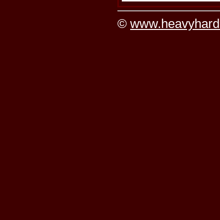
©
www.heavyhard