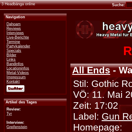
3 Headbänga online
Suche:
Navigation
Dahoam
Reviews
Interviews
Live-Berichte
Termine
R
Partykalender
Specials
Bilder
Links
Bandinfos
All Ends
- Wa
Locationinfos
Metal-Videos
Impressum
Stil: Gothic R
Kontakt
VÖ: 11. Mai 
Artikel des Tages
Zeit: 17:02
Review:
Label:
Gun R
Tyr
Interview:
Homepage:
Greifenstein