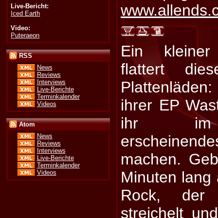
www.allends.
Live-Bericht:
Iced Earth
Video:
Puteraeon
Ein kleine
RSS
flattert di
News
Reviews
Interviews
Plattenläden:
Live-Berichte
Terminkalender
ihrer EP Wast
Videos
ihr im 
Atom
erscheine
News
Reviews
Interviews
machen. Geb
Live-Berichte
Terminkalender
Minuten lang a
Videos
Rock, der
streichelt un