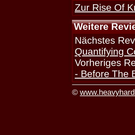
Zur Rise Of K
Weitere Revi
Nächstes Rev
Quantifying 
Vorheriges R
- Before The B
©
www.heavyhard