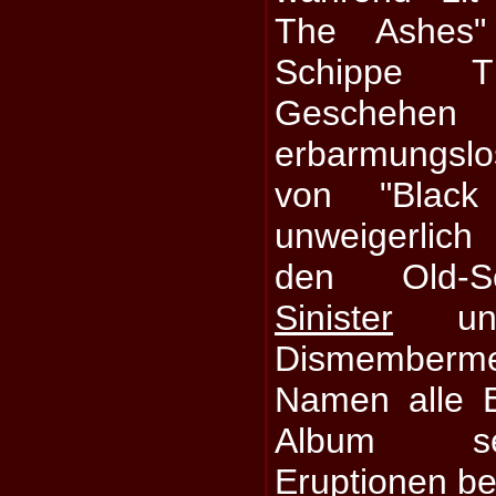
The Ashes" 
Schippe Th
Geschehe
erbarmungsl
von "Black
unweigerlic
den Old-S
Sinister
und
Dismemberme
Namen alle 
Album sei
Eruptionen be