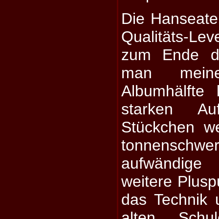
Die Hanseate
Qualitäts-Le
zum Ende du
man meine
Albumhälfte
starken Au
Stückchen we
tonnenschwe
aufwändige
weitere Plusp
das Technik 
alten Schu