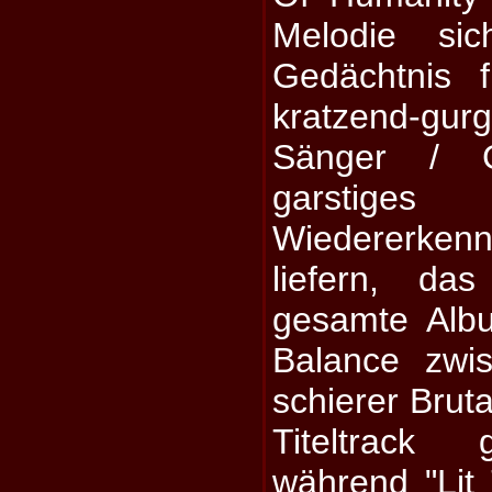
Melodie si
Gedächtnis f
kratzend-gur
Sänger / G
garstiges
Wiedererken
liefern, da
gesamte Albu
Balance zwi
schierer Brut
Titeltrack 
während "Lit