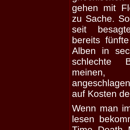
gehen mit Fl
zu Sache. So
seit besag
bereits fünft
Alben in se
schlechte 
meinen,
angeschlagen
auf Kosten der
Wenn man im
lesen bekom
Time Death 