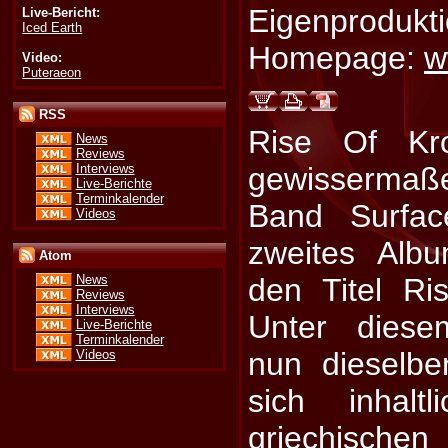
Eigenprodukt
Live-Bericht:
Iced Earth
Homepage:
w
Video:
Puteraeon
RSS
Rise Of Kr
News
Reviews
Interviews
gewissermaß
Live-Berichte
Terminkalender
Band Surfac
Videos
zweites Alb
Atom
den Titel Ri
News
Reviews
Interviews
Unter dies
Live-Berichte
Terminkalender
nun dieselb
Videos
sich inhalt
griechische