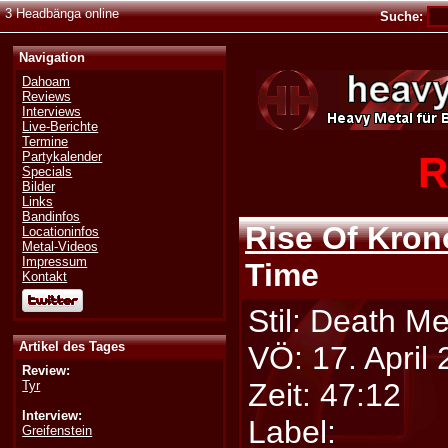
3 Headbänga online
Suche:
Navigation
Dahoam
Reviews
Interviews
Live-Berichte
Termine
R
Partykalender
Specials
Bilder
Links
Bandinfos
Rise Of Kron
Locationinfos
Metal-Videos
Impressum
Time
Kontakt
Stil: Death Me
Artikel des Tages
VÖ: 17. April
Review:
Zeit: 47:12
Tyr
Interview:
Label:
Greifenstein