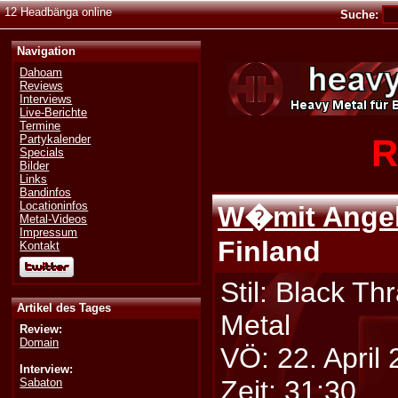
12 Headbänga online
Suche:
Navigation
Dahoam
Reviews
Interviews
Live-Berichte
Termine
R
Partykalender
Specials
Bilder
Links
Bandinfos
Locationinfos
W�mit Ange
Metal-Videos
Impressum
Finland
Kontakt
Stil: Black Th
Artikel des Tages
Metal
Review:
Domain
VÖ: 22. April
Interview:
Zeit: 31:30
Sabaton