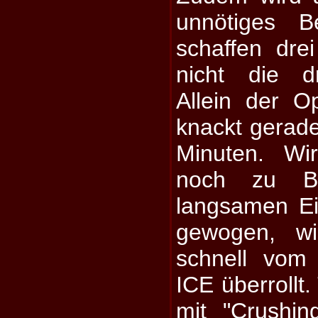
unnötiges B
schaffen dr
nicht die dr
Allein der Op
knackt gerade
Minuten. Wi
noch zu B
langsamen Ein
gewogen, wi
schnell vom
ICE überrollt.
mit "Crushing