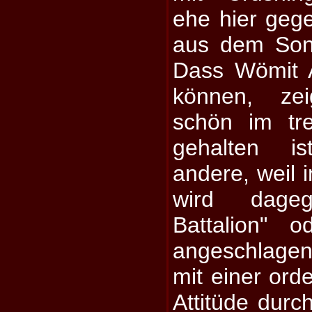
ehe hier ge
aus dem Son
Dass Wömit 
können, zei
schön im tr
gehalten is
andere, weil i
wird dage
Battalion" o
angeschlagen
mit einer ord
Attitüde durc