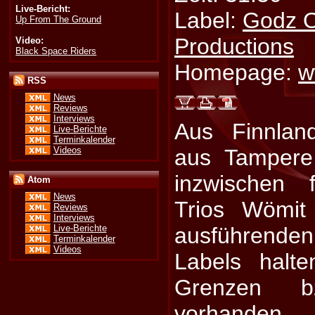
Live-Bericht:
Label:
Godz 
Up From The Ground
Productions
Video:
Black Space Riders
Homepage:
w
RSS
News
Reviews
Interviews
Aus Finnlan
Live-Berichte
Terminkalender
Videos
aus Tampere
inzwischen 
Atom
News
Trios Wömit
Reviews
Interviews
ausführenden
Live-Berichte
Terminkalender
Videos
Labels halte
Grenzen b
vorhanden,