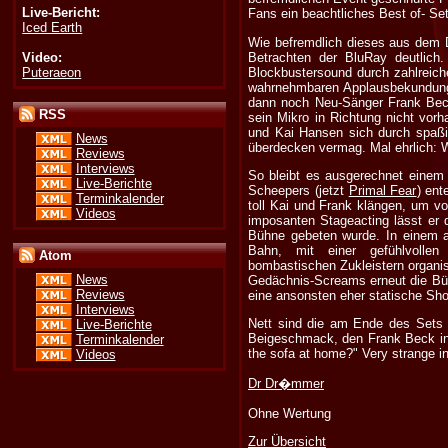
Live-Bericht:
Fans ein beachtliches Best of- Set
Iced Earth
Wie befremdlich dieses aus dem Dü
Video:
Betrachten der BluRay deutlich.
Puteraeon
Blockbustersound durch zahlreich
wahrnehmbaren Applausbekundunge
dann noch Neu-Sänger Frank Beck 
RSS
sein Mikro in Richtung nicht vor
und Kai Hansen sich durch spaßi
News
überdecken vermag. Mal ehrlich: W
Reviews
Interviews
So bleibt es ausgerechnet einem 
Live-Berichte
Scheepers (jetzt
Primal Fear
) ent
Terminkalender
toll Kai und Frank klängen, um v
Videos
imposanten Stageacting lässt er
Bühne gebeten wurde. In einem a
Bahn, mit einer gefühlvoll
Atom
bombastischen Zukleistern organis
News
Gedächnis-Screams erneut die Bühn
Reviews
eine ansonsten eher statische Sh
Interviews
Nett sind die am Ende des Sets g
Live-Berichte
Beigeschmack, den Frank Beck inmi
Terminkalender
the sofa at home?" Very strange i
Videos
Dr Dr�mmer
Ohne Wertung
Zur Übersicht