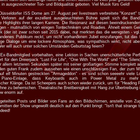
 in ausgezeichneter Ton- und Bildqualität geboten. Viel Musik fürs Geld!
sseldorfer ISS Dome am 27. August per livestream verbreitete "Konzert" ta
 Verloren auf der exzellent ausgeleuchteten Bühne spielt sich die Ban
e Highlights ihrer langen Karriere. Die Resonanz auf diesen beeindruckende
n - mutmaßlich von einigen Tontechnikern und Roadies. Ähnelt einem Geis
(der ist zwar schon seit 2015 dabei, nur merkten das die wenigsten - vgl.
handenes Publikum reckt, um nicht vorhandenen Jubel einzufangen, tut da
ge Dialoge um eine lockere Atmosphäre, was sympathisch wirkt, nicht aber
er will auch unter solchen Umständen Geburtstag feiern?
Ex-Bandmitglied vorbehalten, eine Lektion in Sachen unerschütterliche Pe
ert für den Dreierpack "Lust For Life", "One With The World" und "The Silenc
or allem letzteren Sekunden später mit seiner großartigen Stimme komplett 
 den guten Frank zudem aussehen wie einen unschlüssigen Fan, der zum Mi
uf elf Minuten gestreckten "Armageddon" - es sind schon seeeehr viele Lo
en Piano-Einlage, dass Keyboards auch im Power Metal zu mehr
cher Klänge. Da ist Scheepers auch schon wieder zurück, um für "Heading F
e zu beherrschen. Theatralische Breitbeinigkeit mit Hang zur Übertreibung in
ow enorm auf.
eteilten Posts und Bilder von Fans an den Bildschirmen, anstelle von Zug
tten der Show ungewollt deutlich auf den Punkt bringt: "Isn't that strang
ndeed!