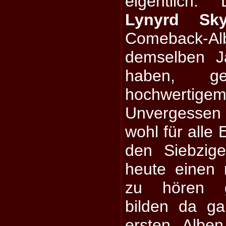
eigentlich
Lynyrd Sky
Comeback-
demselben Ja
haben, ge
hochwerti
Unvergessen 
wohl für alle 
den Siebzig
heute einen
zu hören g
bilden da ga
ersten Albe