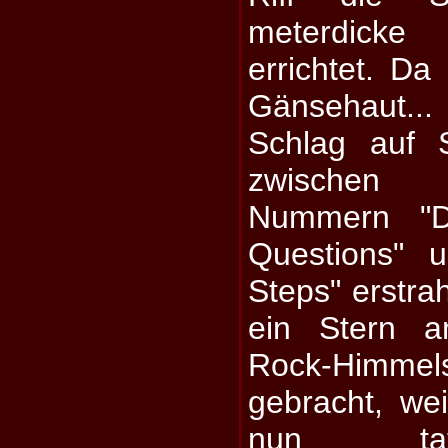
meterdick
errichtet. Da 
Gänsehaut..
Schlag auf S
zwischen 
Nummern "
Questions" 
Steps" erstra
ein Stern 
Rock-Himmels
gebracht, wei
nun tat