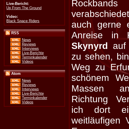
Rockbands 
Live-Bericht:
Up From The Ground
verabschied
Video:
Black Space Riders
auch gerne 
Anreise in
RSS
News
Skynyrd
auf 
Reviews
Interviews
Live-Berichte
zu sehen, bi
Terminkalender
Videos
Weg zu Erfur
Atom
schönem Wett
News
Reviews
Massen a
Interviews
Live-Berichte
Richtung Ver
Terminkalender
Videos
ich dort ei
weitläufigen 