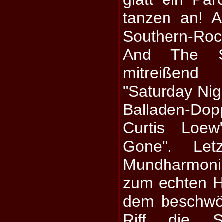
tanzen an! A
Southern-Ro
And The S
mitreißend 
"Saturday Nigh
Balladen-Dop
Curtis Loew
Gone". Letz
Mundharmoni
zum echten H
dem beschwö
Riff die Sa