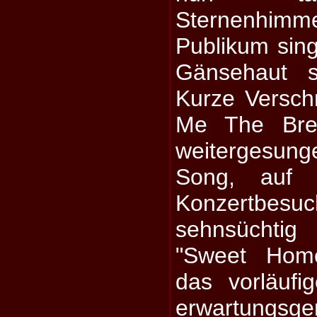
Sternenhimme
Publikum singt
Gänsehaut s
Kurze Versch
Me The Bre
weitergesung
Song, auf 
Konzertb
sehnsüchtig
"Sweet Home
das vorläufi
erwartungsg