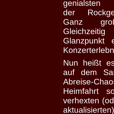
genialsten 
der Rockges
Ganz groß
Gleichzei
Glanzpunkt 
Konzerterlebn
Nun heißt es
auf dem Sam
Abreise-Ch
Heimfahrt s
verhexten (od
aktualisierte