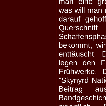
man eine gr
was will man
darauf gehof
Querschn
Schaffensph
bekommt, wi
enttäuscht.
legen den F
Frühwerke. 
"Skynyrd Natio
Beitrag a
Bandgesch