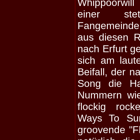
Whippoorwil
einer ste
Fangemeinde
aus diesen R
nach Erfurt ge
sich am laut
Beifall, der 
Song die Hal
Nummern wie 
flockig roc
Ways To Sun
groovende "F