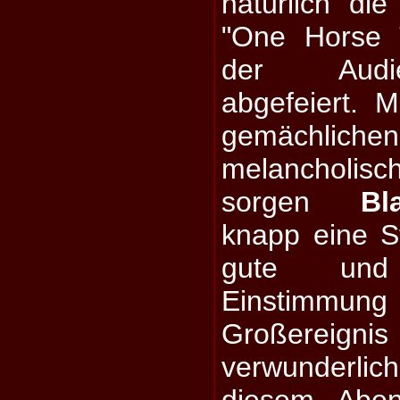
natürlich die
"One Horse 
der Audi
abgefeiert. M
gemäch
melanchol
sorgen
Bl
knapp eine S
gute und 
Einstimmung
Großereignis
verwunderl