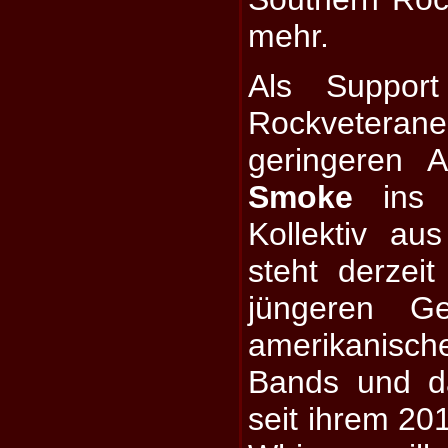
mehr.
Als Suppor
Rockvete
geringeren 
Smoke
ins B
Kollektiv au
steht derzei
jüngeren G
amerikanisc
Bands und da
seit ihrem 20