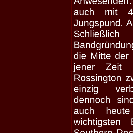
Anwesenden.
auch mit 
Jungspund. A
Schließl
Bandgründun
die Mitte der
jener Zeit 
Rossington zw
einzig verb
dennoch si
auch heut
wichtigsten
Southern Roc