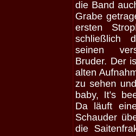
die Band auc
Grabe getrag
ersten Stro
schließlich 
seinen vers
Bruder. Der i
alten Aufnahm
zu sehen und
baby, It's be
Da läuft eine
Schauder üb
die Saitenfr