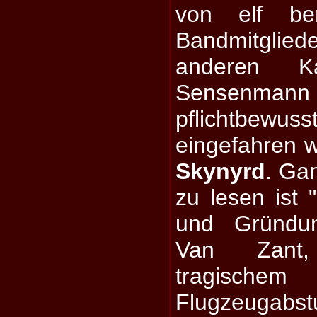
von elf ber
Bandmitglied
anderen K
Sensenm
pflichtbew
eingefahren 
Skynyrd
. Ga
zu lesen ist 
und Gründun
Van Zant
tragische
Flugzeugabs