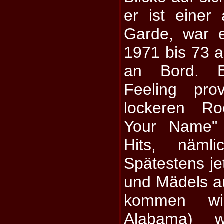
er ist einer
Garde, war 
1971 bis 73 a
an Bord. E
Feeling pro
lockeren Roc
Your Name" 
Hits, nämli
Spätestens je
und Mädels au
kommen wir
Alabama) w