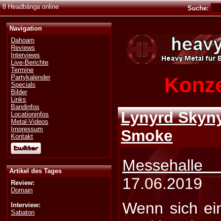
8 Headbänga online
Suche:
Navigation
Dahoam
Reviews
Interviews
Live-Berichte
Termine
Konze
Partykalender
Specials
Bilder
Links
Bandinfos
Lynyrd Skyn
Locationinfos
Metal-Videos
Impressum
Smoke
Kontakt
Messehalle
Artikel des Tages
17.06.2019
Review:
Domain
Wenn sich ei
Interview:
Sabaton