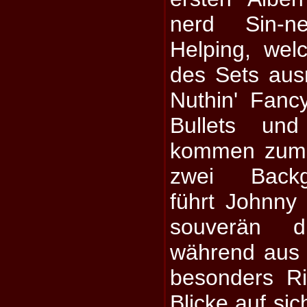
nerd Sin-
Helping, wel
des Sets au
Nuthin' Fan
Bullets und
kommen zum 
zwei Backgr
führt Johnny
souverän d
während aus d
besonders R
Blicke auf si