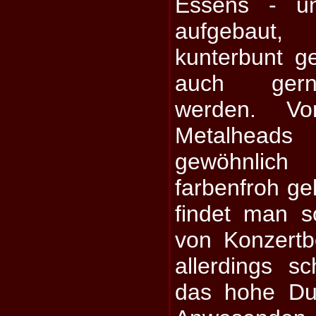
Essens - un
aufgebaut
kunterbunt g
auch ger
werden. V
Metalheads
gewöhnlic
farbenfroh g
findet man s
von Konzertbe
allerdings 
das hohe Dur