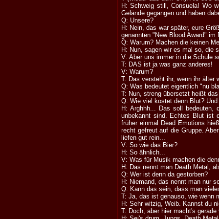
H: Schweig still, Consuela! Wo w
Gelände gegangen und haben dabei 
Q: Unsere?
H: Nein, das war später, eure Grö
genannten "New Blood Award" im P
Q: Warum? Machen die keinen Me
H: Nun, sagen wir es mal so, die 
V: Aber uns immer in die Schule s
T: DAS ist ja was ganz anderes!
V: Warum?
T: Das versteht ihr, wenn ihr älter 
Q: Was bedeutet eigentlich "nu bl
T: Nun, streng übersetzt heißt das
Q: Wie viel kostet denn Blut? Un
H: Arghhh... Das soll bedeuten, 
unbekannt sind. Echtes Blut ist
früher einmal Dead Emotions hi
recht gefreut auf die Gruppe. Aber
liefen gut rein...
V: So wie das Bier?
H: So ähnlich...
V: Was für Musik machen die den
H: Das nennt man Death Metal, al
Q: Wer ist denn da gestorben?
H: Niemand, das nennt man nur so
Q: Kann das sein, dass man vieles 
T: Ja, das ist genauso, wie wenn 
H: Sehr witzig, Weib. Kannst du n
T: Doch, aber hier macht's gerade
H: Sei's drum, Jungs, Death Metal 