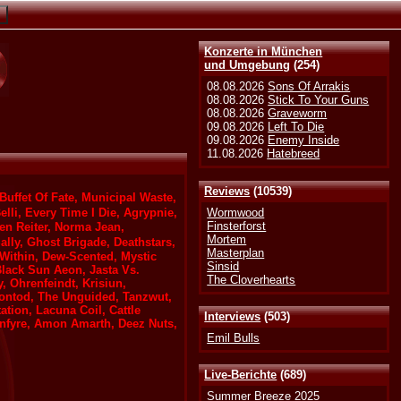
Konzerte in München
und Umgebung
(254)
08.08.2026
Sons Of Arrakis
08.08.2026
Stick To Your Guns
08.08.2026
Graveworm
09.08.2026
Left To Die
09.08.2026
Enemy Inside
11.08.2026
Hatebreed
Reviews
(10539)
uffet Of Fate, Municipal Waste,
Wormwood
lli, Every Time I Die, Agrypnie,
Finsterforst
en Reiter, Norma Jean,
Mortem
lly, Ghost Brigade, Deathstars,
Masterplan
 Within, Dew-Scented, Mystic
Sinsid
Black Sun Aeon, Jasta Vs.
The Cloverhearts
, Ohrenfeindt, Krisiun,
tontod, The Unguided, Tanzwut,
tion, Lacuna Coil, Cattle
Interviews
(503)
lenfyre, Amon Amarth, Deez Nuts,
Emil Bulls
Live-Berichte
(689)
Summer Breeze 2025