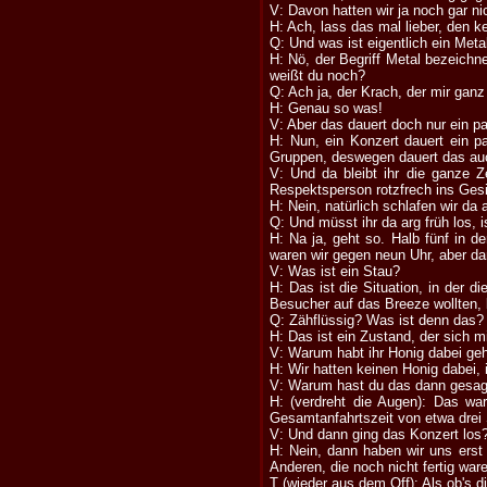
V: Davon hatten wir ja noch gar ni
H: Ach, lass das mal lieber, den k
Q: Und was ist eigentlich ein Met
H: Nö, der Begriff Metal bezeich
weißt du noch?
Q: Ach ja, der Krach, der mir ganz
H: Genau so was!
V: Aber das dauert doch nur ein pa
H: Nun, ein Konzert dauert ein p
Gruppen, deswegen dauert das au
V: Und da bleibt ihr die ganze Z
Respektsperson rotzfrech ins Gesi
H: Nein, natürlich schlafen wir d
Q: Und müsst ihr da arg früh los, i
H: Na ja, geht so. Halb fünf in d
waren wir gegen neun Uhr, aber dan
V: Was ist ein Stau?
H: Das ist die Situation, in der 
Besucher auf das Breeze wollten, 
Q: Zähflüssig? Was ist denn das?
H: Das ist ein Zustand, der sich m
V: Warum habt ihr Honig dabei ge
H: Wir hatten keinen Honig dabei, 
V: Warum hast du das dann gesag
H: (verdreht die Augen): Das wa
Gesamtanfahrtszeit von etwa drei 
V: Und dann ging das Konzert los
H: Nein, dann haben wir uns erst
Anderen, die noch nicht fertig wa
T (wieder aus dem Off): Als ob's d