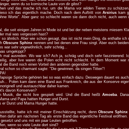
änger, wenn du so komische Laute von dir gibst?
hen und das mache ich nur, um die Mama vor wilden Tieren zu schützen,
ieso ich das eigentlich mache. Doch nach dem Auftritt von
Arsirius
kam gl
"ohne Worte". Aber ganz so schlecht waren sie dann doch nicht, auch wenn 
l, die seit einigen Jahren in Mode ist und bei der neben meistens miesem Kla
der mal was vergessen hast?
er so ähnlich. Aber wie schon gesagt, das ist nicht mein Ding, da enthalte i
ch
Obscure Sphinx
nennen und bei denen eine Frau singt. Aber euch beiden 
 es war sehr ungewöhnlich, sehr schräg...
 was umgekippt?
ch mal ausreden. Wo war ich? Ach ja, schräg und doch sehr faszinierend. I
ilig, aber live waren die Polen echt nicht schlecht. In dem Moment war m
 die Band noch einen Vorteil den anderen gegenüber hatte.
val schon so charmant sagte: "Die gewinnen, da singen Titten"!
APA!
 flapsige Sprüche gehören bei so was einfach dazu. Deswegen dauert es auch 
 uh... Polen kam dann eine Band aus Frankreich, die aus der Konserve eigent
noriginell und austauschbar daher kamen.
bt's davon Konserven?
Musik, die nicht live gespielt wird. Und die Band heißt
Amoeba
. Dana
Mama und Papa hatten Hunger und Durst.
ss er Durst und Mama Hunger hatte.
usstellte, hatte ich mit meiner Einschätzung recht, denn
Obscure Sphinx
ften dafür am nächsten Tag als erste Band das eigentliche Festival eröffnen.
n gesetzt und uns mit ein paar Leuten getroffen.
ffen, wenn so viele Leute dort sind?