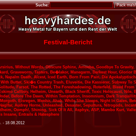
Suche:
Festival-Bericht
rsirius, Without Words, Obscure Sphinx, Amoeba, Goodbye To Gravity, B
nkard, Graveworm, Tasters, Be�lakor, Manegarm, Darkest Hour, Glorior Be
ck, Napalm Death, Alcest, Iced Earth, Born From Pain, Die Apokalyptisch
ith Butter, Ski�s Country Trash, Eluveitie, Die Kassierer, Subway To Sa
olitude, Farsot, The Rotted, The Foreshadowing, Roterfeld, Bleed From
skimo Callboy, Helheim, Unearth, Black Sheriff, Toxic Holocaust, Nile, 
Under, Before The Dawn, Within Temptation, Insomnium, Dark Tranquillity
 Morgoth, Eisregen, Menhir, Ahab, While She Sleeps, Night In Gales, Be
glfar, Audrey Horne, Unleashed, Desaster, Sepultura, Nitrogods, Incanta
felheim, Oomph!, Shining, Sick Of It All, Asphyx, ASP, Mambo Kurt, Val
us Insane, Entrails & Hatesphere
5. - 18.08.2012