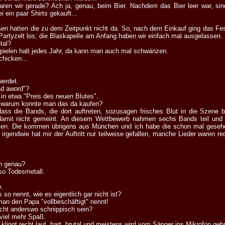
aren wir gerade? Ach ja, genau, beim Bier. Nachdem das Bier leer war, sind
ein paar Shirts gekauft...
ßen hatten die zu dem Zeitpunkt nicht da. So, nach dem Einkauf ging das F
artyzelt los; die Blaskapelle am Anfang haben wir einfach mal ausgelassen.
tal?
spielen halt jedes Jahr, da kann man auch mal schwänzen.
chicken...
werdet.
ad aword"?
 in etwa "Preis des neuen Blutes".
d warum konnte man das da kaufen?
dass die Bands, die dort auftreten, sozusagen frisches Blut in die Szene 
 damit nicht gemeint. An diesem Wettbewerb nahmen sechs Bands teil und
eßen. Die kommen übrigens aus München und ich habe die schon mal geseh
 irgendwie hat mir der Auftritt nur teilweise gefallen, manche Lieder waren 
n genau?
so Todesmetall.
.
so nennt, wie es eigentlich gar nicht ist?
man den Papa "vollbeschäftigt" nennt!
icht anderswo schnippisch sein?
 viel mehr Spaß.
klingt recht laut, hart, brutal und meistens wird vom Sänger ins Mikrofon gebr