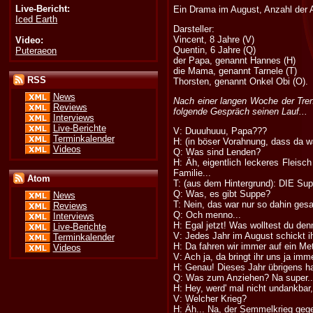
Live-Bericht:
Ein Drama im August, Anzahl der 
Iced Earth
Darsteller:
Vincent, 8 Jahre (V)
Video:
Quentin, 6 Jahre (Q)
Puteraeon
der Papa, genannt Hannes (H)
die Mama, genannt Tarnele (T)
RSS
Thorsten, genannt Onkel Obi (O).
News
Nach einer langen Woche der Tren
Reviews
folgende Gespräch seinen Lauf...
Interviews
Live-Berichte
V: Duuuhuuu, Papa???
Terminkalender
H: (in böser Vorahnung, dass da 
Videos
Q: Was sind Lenden?
H: Äh, eigentlich leckeres Fleisc
Familie...
Atom
T: (aus dem Hintergrund): DIE Sup
Q: Was, es gibt Suppe?
News
T: Nein, das war nur so dahin gesa
Reviews
Q: Och menno...
Interviews
H: Egal jetzt! Was wolltest du de
Live-Berichte
V: Jedes Jahr im August schickt i
Terminkalender
H: Da fahren wir immer auf ein Me
Videos
V: Ach ja, da bringt ihr uns ja imm
H: Genau! Dieses Jahr übrigens ha
Q: Was zum Anziehen? Na super..
H: Hey, werd' mal nicht undankbar,
V: Welcher Krieg?
H: Äh... Na, der Semmelkrieg geg