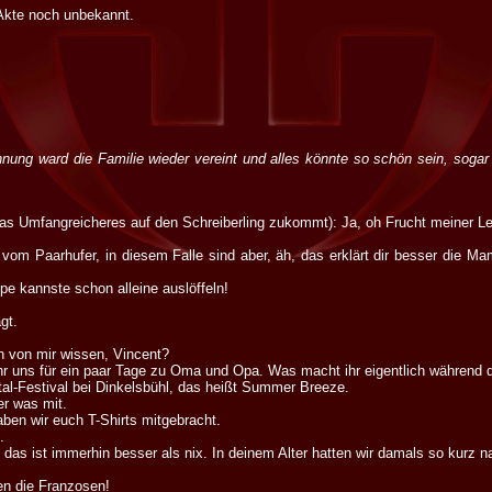
Akte noch unbekannt.
nung ward die Familie wieder vereint und alles könnte so schön sein, soga
was Umfangreicheres auf den Schreiberling zukommt): Ja, oh Frucht meiner L
h vom Paarhufer, in diesem Falle sind aber, äh, das erklärt dir besser die M
pe kannste schon alleine auslöffeln!
gt.
nn von mir wissen, Vincent?
hr uns für ein paar Tage zu Oma und Opa. Was macht ihr eigentlich während d
tal-Festival bei Dinkelsbühl, das heißt Summer Breeze.
er was mit.
ben wir euch T-Shirts mitgebracht.
.
 das ist immerhin besser als nix. In deinem Alter hatten wir damals so kurz n
en die Franzosen!