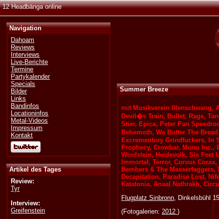
12 Headbänga online
Navigation
Dahoam
Reviews
Interviews
Live-Berichte
Termine
Partykalender
Specials
Summer Breeze
Bilder
Links
Bandinfos
mit Musikverein Illenschwang, A
Locationinfos
Devil�s Train, Bullet, Rage, Ta
Metal-Videos
Stier, Epica, Peter Pan Speedro
Impressum
Behemoth, We Butter The Bread W
Kontakt
Excrementory Grindfuckers, In S
Prophecy, Crowbar, Mono Inc., E
Windstein, Heidevolk, Six Feet 
Immortal, Terror, Corvus Corax,
Artikel des Tages
Bembers & The Masserfaggers, Na
Decapitation, Paradise Lost, Ni
Review:
Katatonia, Anaal Nathrakh, Circ
Tyr
Flugplatz Sinbronn
, Dinkelsbühl 1
Interview:
Greifenstein
(Fotogalerien:
2012
)