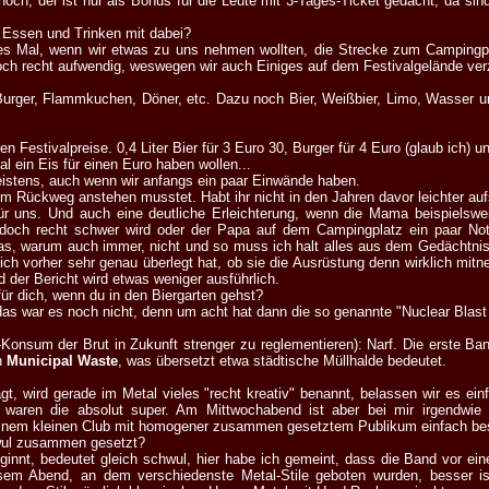
och, der ist nur als Bonus für die Leute mit 3-Tages-Ticket gedacht, da sind
u Essen und Trinken mit dabei?
edes Mal, wenn wir etwas zu uns nehmen wollten, die Strecke zum Camping
och recht aufwendig, weswegen wir auch Einiges auf dem Festivalgelände ver
Burger, Flammkuchen, Döner, etc. Dazu noch Bier, Weißbier, Limo, Wasser u
n Festivalpreise. 0,4 Liter Bier für 3 Euro 30, Burger für 4 Euro (glaub ich) un
l ein Eis für einen Euro haben wollen...
stens, auch wenn wir anfangs ein paar Einwände haben.
em Rückweg anstehen musstet. Habt ihr nicht in den Jahren davor leichter au
für uns. Und auch eine deutliche Erleichterung, wenn die Mama beispiels
 doch recht schwer wird oder der Papa auf dem Campingplatz ein paar Not
 das, warum auch immer, nicht und so muss ich halt alles aus dem Gedächtni
ich vorher sehr genau überlegt hat, ob sie die Ausrüstung denn wirklich mitn
 der Bericht wird etwas weniger ausführlich.
ür dich, wenn du in den Biergarten gehst?
 das war es noch nicht, denn um acht hat dann die so genannte "Nuclear Blast
Konsum der Brut in Zukunft strenger zu reglementieren): Narf. Die erste Ba
n
Municipal Waste
, was übersetzt etwa städtische Müllhalde bedeutet.
t, wird gerade im Metal vieles "recht kreativ" benannt, belassen wir es ein
aren die absolut super. Am Mittwochabend ist aber bei mir irgendwie 
 einem kleinen Club mit homogener zusammen gesetztem Publikum einfach be
hwul zusammen gesetzt?
eginnt, bedeutet gleich schwul, hier habe ich gemeint, dass die Band vor
iesem Abend, an dem verschiedenste Metal-Stile geboten wurden, besser 