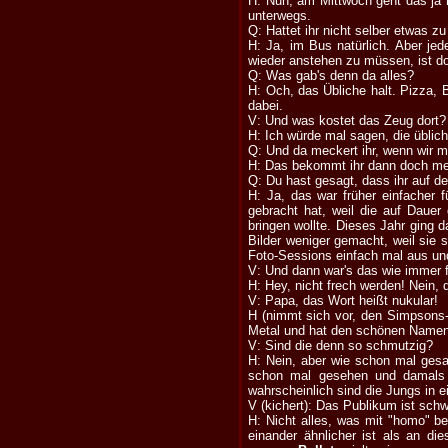
H: Nun, am Mittwoch geht das ja n
unterwegs.
Q: Hattet ihr nicht selber etwas z
H: Ja, im Bus natürlich. Aber j
wieder anstehen zu müssen, ist d
Q: Was gab's denn da alles?
H: Och, das Übliche halt. Pizza, 
dabei.
V: Und was kostet das Zeug dort?
H: Ich würde mal sagen, die übliche
Q: Und da meckert ihr, wenn wir ma
H: Das bekommt ihr dann doch mei
Q: Du hast gesagt, dass ihr auf d
H: Ja, das war früher einfacher 
gebracht hat, weil die auf Dauer
bringen wollte. Dieses Jahr ging
Bilder weniger gemacht, weil sie s
Foto-Sessions einfach mal aus und
V: Und dann war's das wie immer f
H: Hey, nicht frech werden! Nein,
V: Papa, das Wort heißt nukular!
H (nimmt sich vor, den Simpsons-
Metal und hat den schönen Name
V: Sind die denn so schmutzig?
H: Nein, aber wie schon mal gesag
schon mal gesehen und damals w
wahrscheinlich sind die Jungs in
V (kichert): Das Publikum ist sc
H: Nicht alles, was mit "homo" b
einander ähnlicher ist als an d