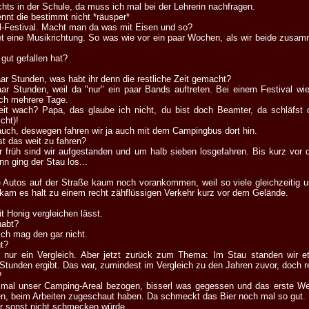
chts in der Schule, da muss ich mal bei der Lehrerin nachfragen.
ennt die bestimmt nicht *räusper*
al-Festival. Macht man da was mit Eisen und so?
net eine Musikrichtung. So was wie vor ein paar Wochen, als wir beide zusa
 gut gefallen hat?
ar Stunden, was habt ihr denn die restliche Zeit gemacht?
aar Stunden, weil da "nur" ein paar Bands auftreten. Bei einem Festival w
ch mehrere Tage.
eit wach? Papa, das glaube ich nicht, du bist doch Beamter, da schläfst 
cht)!
a auch, deswegen fahren wir ja auch mit dem Campingbus dort hin.
st das weit zu fahren?
er früh sind wir aufgestanden und um halb sieben losgefahren. Bis kurz vor da
n ging der Stau los...
die Autos auf der Straße kaum noch vorankommen, weil so viele gleichzeitig
kam es halt zu einem recht zähflüssigen Verkehr kurz vor dem Gelände.
it Honig vergleichen lässt.
habt?
ich mag den gar nicht.
t?
r nur ein Vergleich. Aber jetzt zurück zum Thema: Im Stau standen wir e
Stunden ergibt. Das war, zumindest im Vergleich zu den Jahren zuvor, doch rec
?
 mal unser Camping-Areal bezogen, bisserl was gegessen und das erste We
ren, beim Arbeiten zugeschaut haben. Da schmeckt das Bier noch mal so gut.
ir sonst nicht schmecken würde...