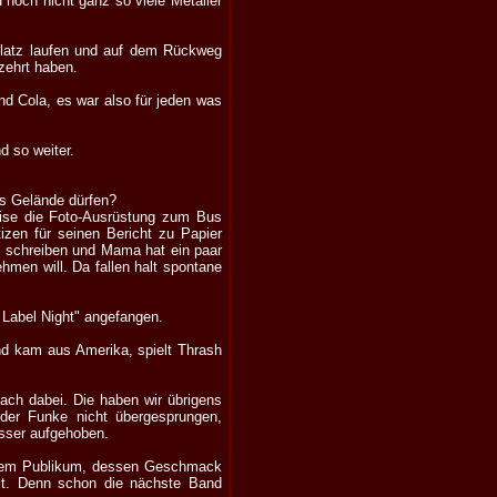
 noch nicht ganz so viele Metaller
platz laufen und auf dem Rückweg
zehrt haben.
nd Cola, es war also für jeden was
d so weiter.
fs Gelände dürfen?
weise die Foto-Ausrüstung zum Bus
izen für seinen Bericht zu Papier
s schreiben und Mama hat ein paar
ehmen will. Da fallen halt spontane
 Label Night" angefangen.
nd kam aus Amerika, spielt Thrash
fach dabei. Die haben wir übrigens
der Funke nicht übergesprungen,
sser aufgehoben.
 einem Publikum, dessen Geschmack
ist. Denn schon die nächste Band