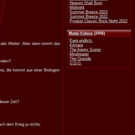
Heaven Shall Burn
Midnight
Summer Breeze 2023
Summer Breeze 2022
Pyraser Classic Rock Night 2022
Metal-Videos
(2456)
Ewig.endlich.
r das Wetter. Aber dann nimmt das
Kilmara
The Agony Scene
Mindreaper
The Outside
enden?
U.D.O.
ama, die kommt aus einer Biologen-
ieser Zeit?
ach dem Krieg ja nichts.