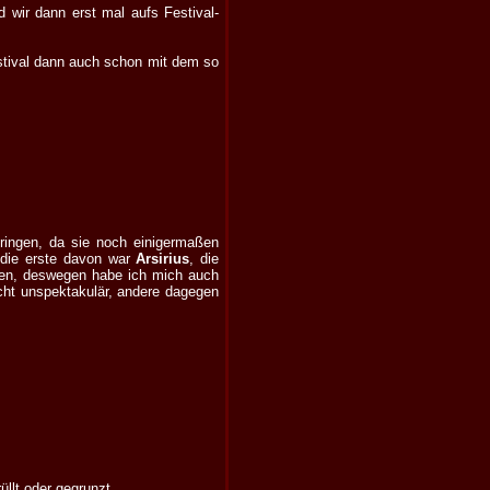
 wir dann erst mal aufs Festival-
estival dann auch schon mit dem so
bringen, da sie noch einigermaßen
 die erste davon war
Arsirius
, die
en, deswegen habe ich mich auch
recht unspektakulär, andere dagegen
üllt oder gegrunzt.