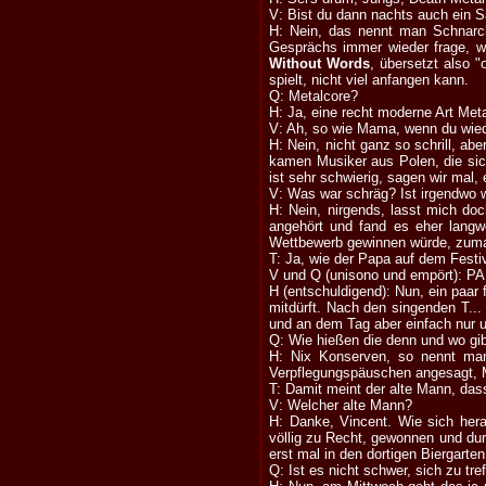
V: Bist du dann nachts auch ein S
H: Nein, das nennt man Schnarc
Gesprächs immer wieder frage, w
Without Words
, übersetzt also 
spielt, nicht viel anfangen kann.
Q: Metalcore?
H: Ja, eine recht moderne Art Meta
V: Ah, so wie Mama, wenn du wie
H: Nein, nicht ganz so schrill, ab
kamen Musiker aus Polen, die si
ist sehr schwierig, sagen wir mal,
V: Was war schräg? Ist irgendwo
H: Nein, nirgends, lasst mich do
angehört und fand es eher langwe
Wettbewerb gewinnen würde, zumal
T: Ja, wie der Papa auf dem Festi
V und Q (unisono und empört): P
H (entschuldigend): Nun, ein paar
mitdürft. Nach den singenden T...
und an dem Tag aber einfach nur u
Q: Wie hießen die denn und wo gi
H: Nix Konserven, so nennt man 
Verpflegungspäuschen angesagt, 
T: Damit meint der alte Mann, da
V: Welcher alte Mann?
H: Danke, Vincent. Wie sich hera
völlig zu Recht, gewonnen und dur
erst mal in den dortigen Biergarte
Q: Ist es nicht schwer, sich zu tre