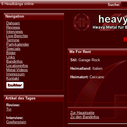
8 Headbänga online
Suche:
Navigation
Dahoam
Reviews
Interviews
Live-Berichte
B
Termine
Partykalender
Specials
Me For Rent
Bilder
Links
Stil:
Garage Rock
Bandinfos
Locationinfos
Heimatland:
Italien
Metal-Videos
Impressum
Heimatort:
Ceccano
Kontakt
Artikel des Tages
Review:
Tyr
Zur Hauptseite
Zu den Bandinfos
Interview:
Greifenstein