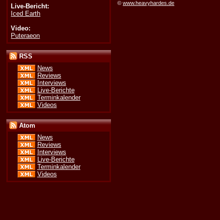
©
www.heavyhardes.de
Live-Bericht:
Iced Earth
Video:
Puteraeon
RSS
News
Reviews
Interviews
Live-Berichte
Terminkalender
Videos
Atom
News
Reviews
Interviews
Live-Berichte
Terminkalender
Videos