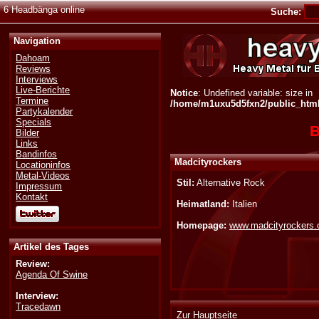
6 Headbänga online
Suche:
Navigation
Dahoam
Reviews
Interviews
Live-Berichte
Notice
: Undefined variable: size in
Termine
/home/m1uxu5d5fxn2/public_html/
Partykalender
Specials
B
Bilder
Links
Bandinfos
Madcityrockers
Locationinfos
Metal-Videos
Stil:
Alternative Rock
Impressum
Kontakt
Heimatland:
Italien
Homepage:
www.madcityrockers
Artikel des Tages
Review:
Agenda Of Swine
Interview:
Tracedawn
Zur Hauptseite