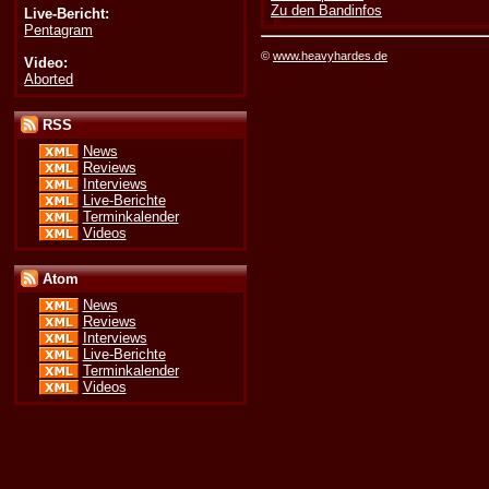
Zu den Bandinfos
Live-Bericht:
Pentagram
©
www.heavyhardes.de
Video:
Aborted
RSS
News
Reviews
Interviews
Live-Berichte
Terminkalender
Videos
Atom
News
Reviews
Interviews
Live-Berichte
Terminkalender
Videos