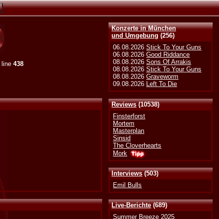
Konzerte in München
und Umgebung
(256)
06.08.2026
Stick To Your Guns
06.08.2026
Good Riddance
08.08.2026
Sons Of Arrakis
 line
438
08.08.2026
Stick To Your Guns
08.08.2026
Graveworm
09.08.2026
Left To Die
Reviews
(10538)
Finsterforst
Mortem
Masterplan
Sinsid
The Cloverhearts
Mork
Interviews
(503)
Emil Bulls
Live-Berichte
(689)
Summer Breeze 2025