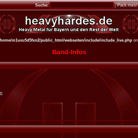
Suche:
/home/m1uxu5d5fxn2/public_html/webseiten/include/include_live.php
on
Band-Infos
om