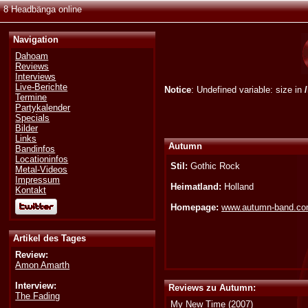
8 Headbänga online
Navigation
Dahoam
Reviews
Interviews
Live-Berichte
Notice
: Undefined variable: size in
Termine
Partykalender
Specials
Bilder
Links
Autumn
Bandinfos
Locationinfos
Stil:
Gothic Rock
Metal-Videos
Impressum
Heimatland:
Holland
Kontakt
Homepage:
www.autumn-band.c
Artikel des Tages
Review:
Amon Amarth
Interview:
Reviews zu Autumn:
The Fading
My New Time
(2007)