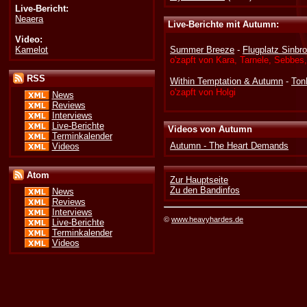
Live-Bericht:
Neaera
Live-Berichte mit Autumn:
Video:
Kamelot
Summer Breeze
-
Flugplatz Sinbr
o'zapft von Kara, Tarnele, Sebbes
RSS
Within Temptation & Autumn
-
Ton
o'zapft von Holgi
News
Reviews
Interviews
Live-Berichte
Videos von Autumn
Terminkalender
Autumn - The Heart Demands
Videos
Atom
Zur Hauptseite
Zu den Bandinfos
News
Reviews
Interviews
©
www.heavyhardes.de
Live-Berichte
Terminkalender
Videos