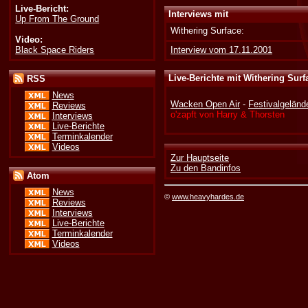
Live-Bericht:
Interviews mit
Up From The Ground
Withering Surface:
Video:
Black Space Riders
Interview vom 17.11.2001
Live-Berichte mit Withering Surf
RSS
News
Wacken Open Air
-
Festivalgelän
Reviews
o'zapft von Harry & Thorsten
Interviews
Live-Berichte
Terminkalender
Videos
Zur Hauptseite
Zu den Bandinfos
Atom
News
©
www.heavyhardes.de
Reviews
Interviews
Live-Berichte
Terminkalender
Videos