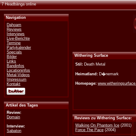
7 Headbänga online
Navigation
Dahoam
Reviews
Interviews
Live-Berichte
Termine
Partykalender
Specials
Withering Surface
Bilder
Links
Stil:
Death Metal
Bandinfos
Locationinfos
Heimatland:
D�nemark
Metal-Videos
Impressum
Homepage:
www.witheringsurface
Kontakt
Artikel des Tages
Review:
Domain
Reviews zu Withering Surface:
Walking On Phantom Ice
(2001)
Interview:
Force The Pace
(2004)
Sabaton