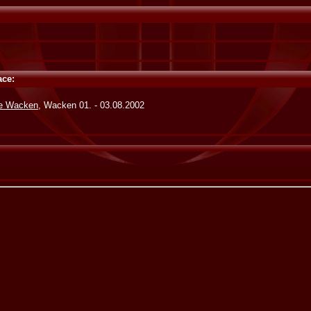
ace:
de Wacken
, Wacken 01. - 03.08.2002