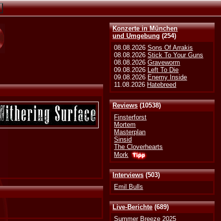
Konzerte in München
und Umgebung
(254)
08.08.2026
Sons Of Arrakis
08.08.2026
Stick To Your Guns
08.08.2026
Graveworm
09.08.2026
Left To Die
09.08.2026
Enemy Inside
11.08.2026
Hatebreed
Reviews
(10538)
Finsterforst
Mortem
Masterplan
Sinsid
The Cloverhearts
Mork
Interviews
(503)
Emil Bulls
Live-Berichte
(689)
Summer Breeze 2025