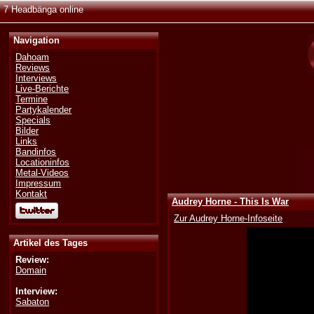
7 Headbänga online
Navigation
Dahoam
Reviews
Interviews
Live-Berichte
Termine
Partykalender
Specials
Bilder
Links
Bandinfos
Locationinfos
Metal-Videos
Impressum
Kontakt
Audrey Horne - This Is War
Zur Audrey Horne-Infoseite
Artikel des Tages
Review:
Domain
Interview:
Sabaton