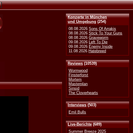
Konzerte in München
und Umgebung
(254)
08.08.2026
Sons Of Arrakis
08.08.2026
Stick To Your Guns
08.08.2026
Graveworm
09.08.2026
Left To Die
09.08.2026
Enemy Inside
11.08.2026
Hatebreed
Reviews
(10539)
Wormwood
Finsterforst
Mortem
Masterplan
Sinsid
The Cloverhearts
Interviews
(503)
Emil Bulls
Live-Berichte
(689)
Summer Breeze 2025