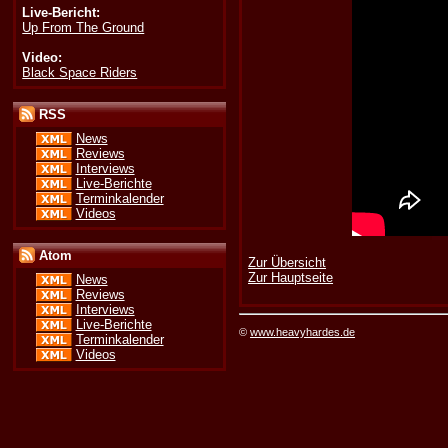
Live-Bericht:
Up From The Ground
Video:
Black Space Riders
RSS
News
Reviews
Interviews
Live-Berichte
Terminkalender
Videos
Atom
Zur Übersicht
Zur Hauptseite
News
Reviews
Interviews
Live-Berichte
©
www.heavyhardes.de
Terminkalender
Videos