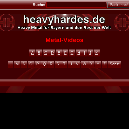
Suche:
Metal-Videos
A
B
C
D
E
F
G
H
I
J
K
L
M
N
O
P
Q
R
S
T
U
V
W
X
Y
Z
Sonst