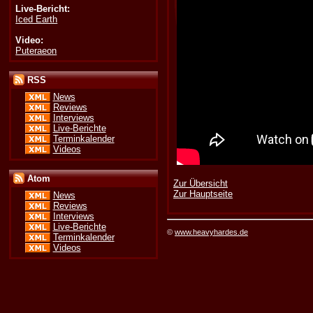
Live-Bericht:
Iced Earth
Video:
Puteraeon
RSS
News
Reviews
Interviews
Live-Berichte
Terminkalender
Videos
Atom
Zur Übersicht
Zur Hauptseite
News
Reviews
Interviews
Live-Berichte
©
www.heavyhardes.de
Terminkalender
Videos