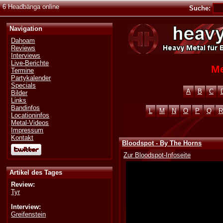
6 Headbänga online
Suche:
Navigation
Dahoam
Reviews
Interviews
Live-Berichte
Me
Termine
Partykalender
Specials
A
B
C
Bilder
Links
Bandinfos
L
M
N
O
P
Q
R
Locationinfos
Metal-Videos
Impressum
Kontakt
Bloodspot - By The Horns
Zur Bloodspot-Infoseite
Artikel des Tages
Review:
Tyr
Interview:
Greifenstein