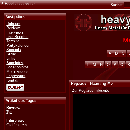
5 Headbänga online
Suche:
Navigation
Dahoam
Reviews
Interviews
Live-Berichte
Me
Termine
Partykalender
Specials
A
B
C
Bilder
Links
Bandinfos
L
M
N
O
P
Q
R
Locationinfos
Metal-Videos
Impressum
Kontakt
Pegazus - Haunting Me
Zur Pegazus-Infoseite
Artikel des Tages
Review:
Tyr
Interview:
Greifenstein