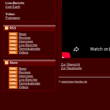
Live-Bericht:
Iced Earth
Video:
Puteraeon
RSS
News
Reviews
Interviews
Live-Berichte
Terminkalender
Videos
Atom
Zur Übersicht
Zur Hauptseite
News
Reviews
Interviews
Live-Berichte
©
www.heavyhardes.de
Terminkalender
Videos