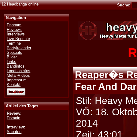
12 Headbänga online
Suche:
Navigation
Dahoam
Reviews
Interviews
Live-Berichte
Termine
R
Partykalender
Specials
Bilder
Links
Bandinfos
Locationinfos
Reaper�s R
Metal-Videos
Impressum
Fear And Da
Kontakt
Stil: Heavy Me
Artikel des Tages
VÖ: 18. Okto
Review:
Domain
2014
Interview:
Zeit: 43:01
Sabaton