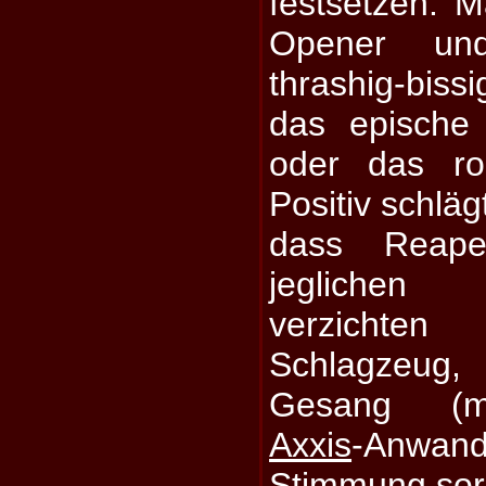
festsetzen. 
Opener und
thrashig-biss
das epische 
oder das ro
Positiv schläg
dass Reape
jeglichen K
verzichten
Schlagzeug,
Gesang (mi
Axxis
-Anwa
Stimmung sor