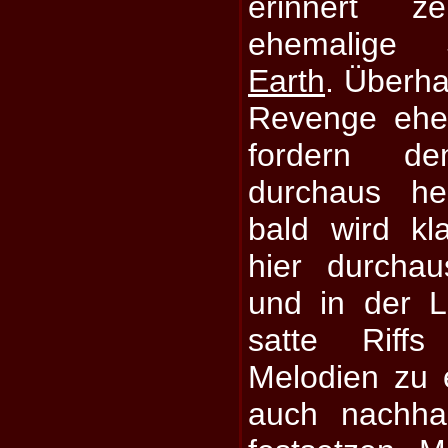
erinnert z
ehemalige
Earth
. Überh
Revenge eher
fordern d
durchaus he
bald wird kl
hier durcha
und in der L
satte Riffs
Melodien zu e
auch nachha