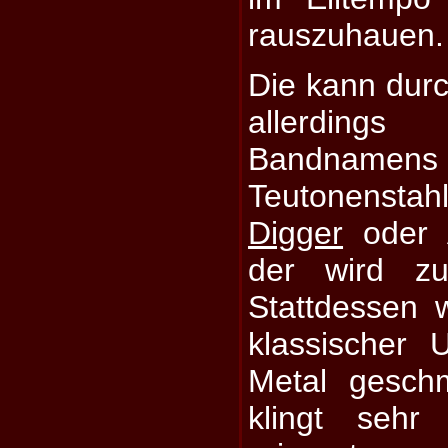
rauszuhauen.
Die kann durc
allerding
Bandnamen
Teutonensta
Digger
oder Ä
der wird zu
Stattdessen w
klassischer
Metal geschm
klingt sehr