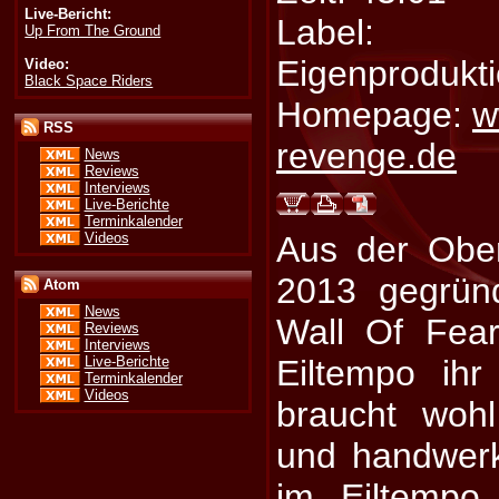
Live-Bericht:
Label:
Up From The Ground
Eigenprodukt
Video:
Black Space Riders
Homepage:
w
RSS
revenge.de
News
Reviews
Interviews
Live-Berichte
Terminkalender
Videos
Aus der Obe
2013 gegrün
Atom
News
Wall Of Fea
Reviews
Interviews
Eiltempo ihr
Live-Berichte
Terminkalender
Videos
braucht wohl
und handwer
im Eiltempo