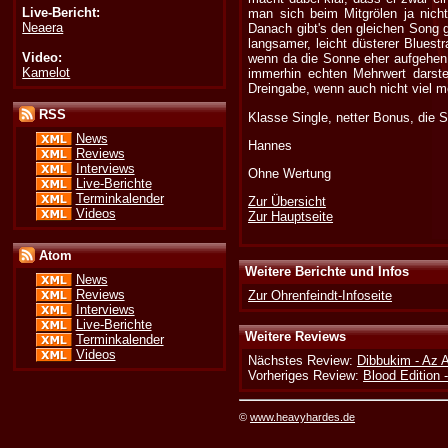
Live-Bericht:
man sich beim Mitgrölen ja nicht
Neaera
Danach gibt's den gleichen Song 
langsamer, leicht düsterer Blues
Video:
wenn da die Sonne eher aufgehen w
Kamelot
immerhin echten Mehrwert darstel
Dreingabe, wenn auch nicht viel m
RSS
Klasse Single, netter Bonus, die 
News
Hannes
Reviews
Interviews
Ohne Wertung
Live-Berichte
Terminkalender
Zur Übersicht
Videos
Zur Hauptseite
Atom
Weitere Berichte und Infos
News
Reviews
Zur Ohrenfeindt-Infoseite
Interviews
Live-Berichte
Weitere Reviews
Terminkalender
Videos
Nächstes Review:
Dibbukim - Az 
Vorheriges Review:
Blood Edition 
©
www.heavyhardes.de