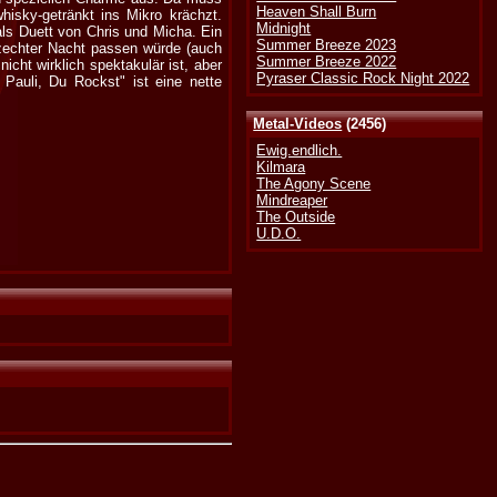
Heaven Shall Burn
hisky-getränkt ins Mikro krächzt.
Midnight
als Duett von Chris und Micha. Ein
Summer Breeze 2023
hzechter Nacht passen würde (auch
Summer Breeze 2022
cht wirklich spektakulär ist, aber
Pyraser Classic Rock Night 2022
 Pauli, Du Rockst" ist eine nette
Metal-Videos
(2456)
Ewig.endlich.
Kilmara
The Agony Scene
Mindreaper
The Outside
U.D.O.