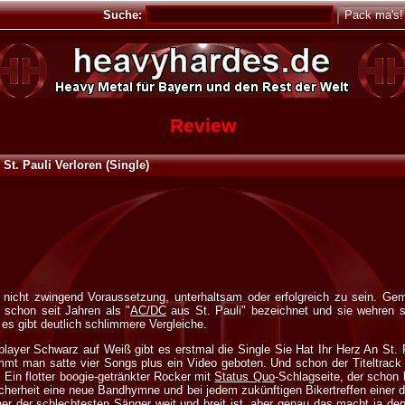
Suche:
Review
 St. Pauli Verloren (Single)
er nicht zwingend Voraussetzung, unterhaltsam oder erfolgreich zu sein. Ge
 schon seit Jahren als "
AC/DC
aus St. Pauli" bezeichnet und sie wehren s
s gibt deutlich schlimmere Vergleiche.
ayer Schwarz auf Weiß gibt es erstmal die Single Sie Hat Ihr Herz An St. Pa
mt man satte vier Songs plus ein Video geboten. Und schon der Titeltrack b
 Ein flotter boogie-getränkter Rocker mit
Status Quo
-Schlagseite, der schon
icherheit eine neue Bandhymne und bei jedem zukünftigen Bikertreffen einer 
ner der schlechtesten Sänger weit und breit ist, aber genau das macht ja 