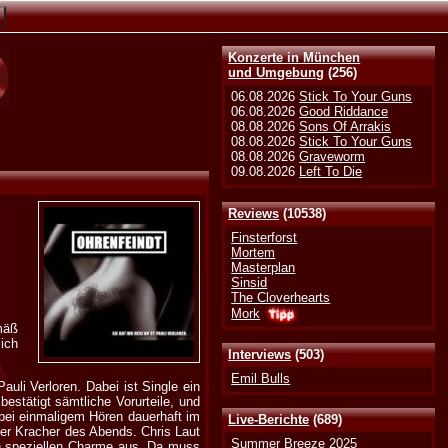
Konzerte in München
und Umgebung
(256)
06.08.2026
Stick To Your Guns
06.08.2026
Good Riddance
08.08.2026
Sons Of Arrakis
08.08.2026
Stick To Your Guns
08.08.2026
Graveworm
09.08.2026
Left To Die
Reviews
(10538)
Finsterforst
Mortem
Masterplan
Sinsid
The Cloverhearts
Mork
mäß
ich
Interviews
(503)
Emil Bulls
uli Verloren. Dabei ist Single ein
estätigt sämtliche Vorurteile, und
 bei einmaligem Hören dauerhaft im
Live-Berichte
(689)
der Kracher des Abends. Chris Laut
Summer Breeze 2025
den speziellen Charme aus. Da muss