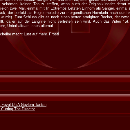
 schämen, keinen Ton zu treffen, wenn auch der Originalkünstler derart w
gleich zwei Mal, einmal mit
In Extremo
s Letzten Einhorn als Sänger, einmal 
track, der perfekt als Begleitmelodie zur morgendlichen Heimkehr nach durc
ürde). Zum Schluss gibt es noch einen netten straighten Rocker, der zwar ni
lt, da er auf der Langrille nicht vertreten sein wird. Auch das Video "St.
ehr; Unterhaltsam isses allemal.
Scheibe macht Lust auf mehr. Prost!
A Foygl Un A Goylem Tantsn
- Cutting The Director