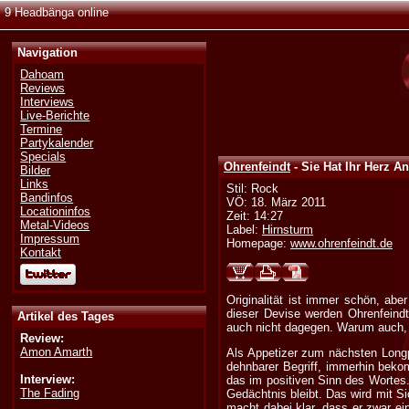
9 Headbänga online
Navigation
Dahoam
Reviews
Interviews
Live-Berichte
Termine
Partykalender
Specials
Ohrenfeindt
- Sie Hat Ihr Herz An
Bilder
Links
Stil: Rock
Bandinfos
VÖ: 18. März 2011
Locationinfos
Zeit: 14:27
Metal-Videos
Label:
Hirnsturm
Impressum
Homepage:
www.ohrenfeindt.de
Kontakt
Originalität ist immer schön, ab
dieser Devise werden Ohrenfeindt
Artikel des Tages
auch nicht dagegen. Warum auch, e
Review:
Amon Amarth
Als Appetizer zum nächsten Longpl
dehnbarer Begriff, immerhin bekom
Interview:
das im positiven Sinn des Wortes.
The Fading
Gedächtnis bleibt. Das wird mit S
macht dabei klar, dass er zwar ei