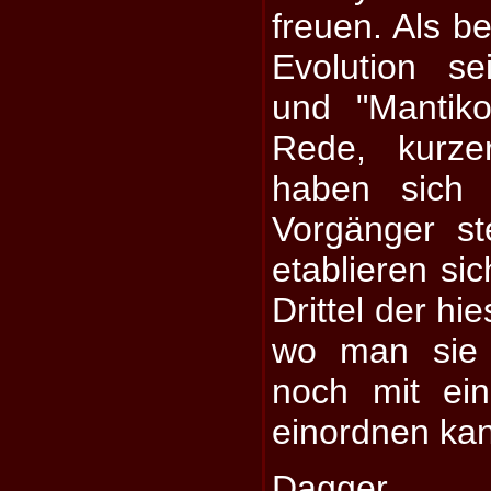
freuen. Als be
Evolution s
und "Mantik
Rede, kurze
haben sich 
Vorgänger s
etablieren si
Drittel der h
wo man sie 
noch mit ei
einordnen ka
Dagger