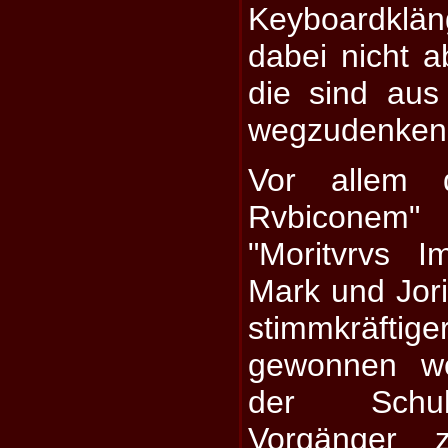
Keyboardkl
dabei nicht a
die sind aus
wegzudenken
Vor allem 
Rvbiconem" 
"Moritvrvs I
Mark und Jor
stimmkräf
gewonnen we
der Schul
Vorgänger 