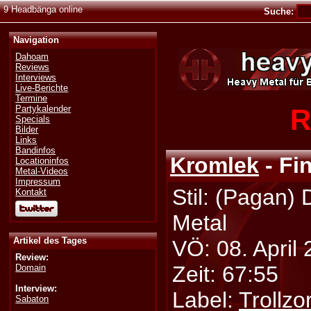
9 Headbänga online
Suche:
Navigation
Dahoam
Reviews
Interviews
Live-Berichte
Termine
R
Partykalender
Specials
Bilder
Links
Bandinfos
Kromlek
- Fi
Locationinfos
Metal-Videos
Impressum
Stil: (Pagan)
Kontakt
Metal
Artikel des Tages
VÖ: 08. April
Review:
Zeit: 67:55
Domain
Interview:
Label:
Trollzo
Sabaton