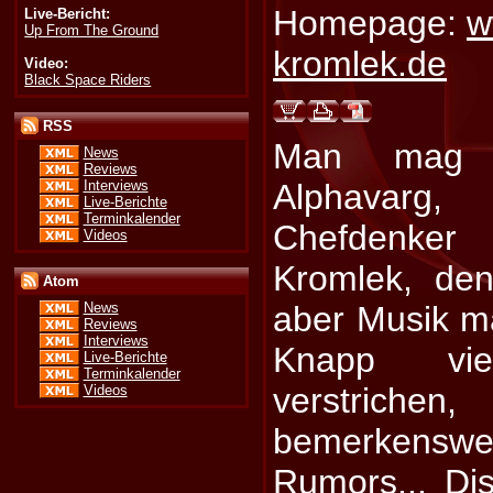
Homepage:
w
Live-Bericht:
Up From The Ground
kromlek.de
Video:
Black Space Riders
RSS
Man mag 
News
Reviews
Interviews
Alphavarg,
Live-Berichte
Terminkalender
Chefdenke
Videos
Kromlek, de
Atom
aber Musik m
News
Reviews
Interviews
Knapp vi
Live-Berichte
Terminkalender
verstric
Videos
bemerkenswe
Rumors... Dis