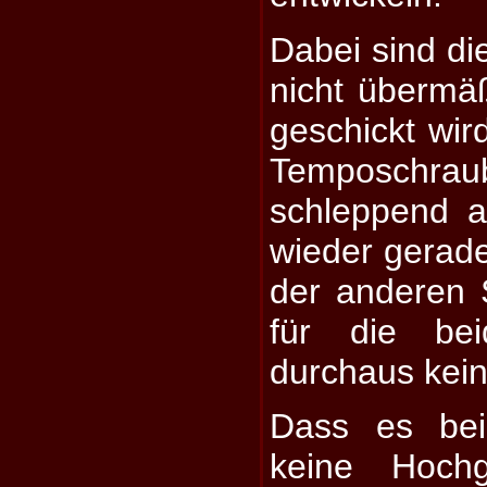
Dabei sind di
nicht übermäß
geschickt wir
Temposchrau
schleppend a
wieder gerad
der anderen Se
für die bei
durchaus kei
Dass es bei
keine Hochg