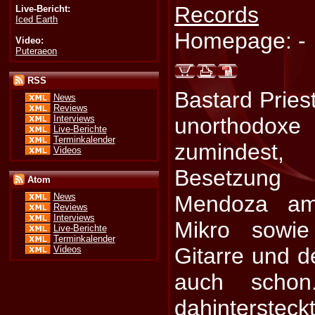
Records
Live-Bericht:
Iced Earth
Homepage: -
Video:
Puteraeon
RSS
Bastard Pries
News
Reviews
Interviews
unorthodox
Live-Berichte
Terminkalender
zumindest
Videos
Besetzung 
Atom
Mendoza am
News
Reviews
Interviews
Mikro sowie
Live-Berichte
Terminkalender
Gitarre und d
Videos
auch scho
dahintersteck