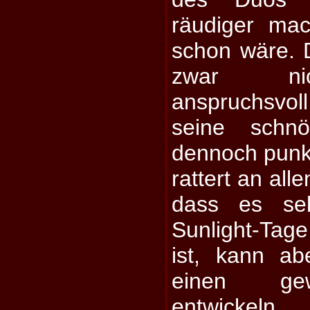
räudiger mac
schon wäre. 
zwar nic
anspruchsvol
seine schnör
dennoch punk
rattert an al
dass es sel
Sunlight-Tag
ist, kann a
einen ge
entwickeln.