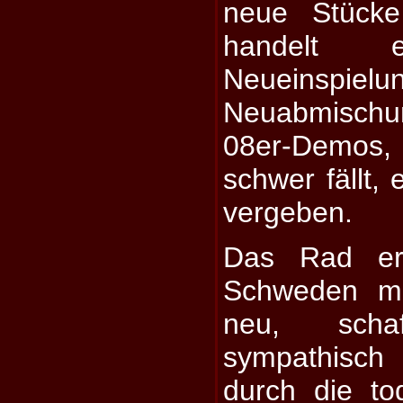
neue Stücke
handelt
Neueinsp
Neuabmischu
08er-Demos
schwer fällt, 
vergeben.
Das Rad erf
Schweden mi
neu, scha
sympathisch
durch die tod