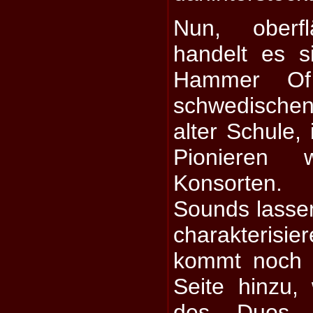
Nun, oberfl
handelt es 
Hammer Of
schwedische
alter Schule, 
Pionieren 
Konsorten.
Sounds lasse
charakteris
kommt noch e
Seite hinzu
des Duos 