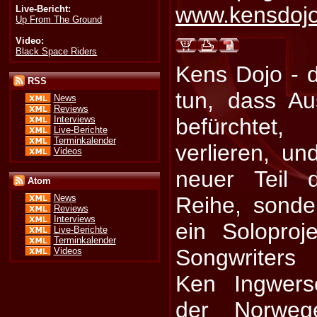
www.kensdoj
Live-Bericht:
Up From The Ground
Video:
Black Space Riders
Kens Dojo - d
RSS
tun, dass A
News
Reviews
Interviews
befürchte
Live-Berichte
Terminkalender
verlieren, un
Videos
neuer Teil 
Atom
Reihe, sonde
News
Reviews
Interviews
ein Soloproje
Live-Berichte
Terminkalender
Songwriters
Videos
Ken Ingwers
der Norwege