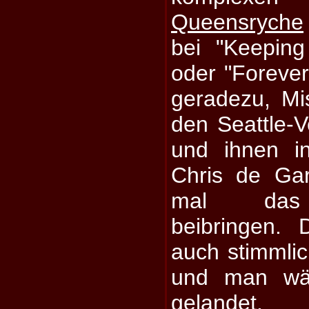
Queensryche
bei "Keepin
oder "Foreve
geradezu, Mi
den Seattle-V
und ihnen i
Chris de Ga
mal das 
beibringen.
auch stimmlich
und man wär
gelandet.