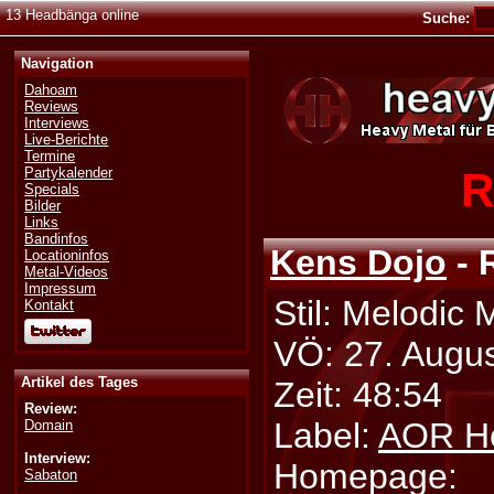
13 Headbänga online
Suche:
Navigation
Dahoam
Reviews
Interviews
Live-Berichte
Termine
R
Partykalender
Specials
Bilder
Links
Bandinfos
Kens Dojo
- 
Locationinfos
Metal-Videos
Impressum
Stil: Melodic 
Kontakt
VÖ: 27. Augu
Artikel des Tages
Zeit: 48:54
Review:
Label:
AOR H
Domain
Interview:
Homepage:
Sabaton