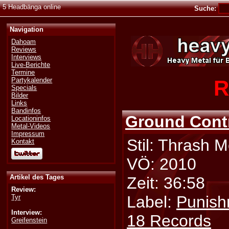
5 Headbänga online
Suche:
Navigation
Dahoam
Reviews
Interviews
Live-Berichte
Termine
R
Partykalender
Specials
Bilder
Links
Bandinfos
Ground Cont
Locationinfos
Metal-Videos
Impressum
Stil: Thrash M
Kontakt
VÖ: 2010
Artikel des Tages
Zeit: 36:58
Review:
Label:
Punish
Tyr
Interview:
18 Records
Greifenstein