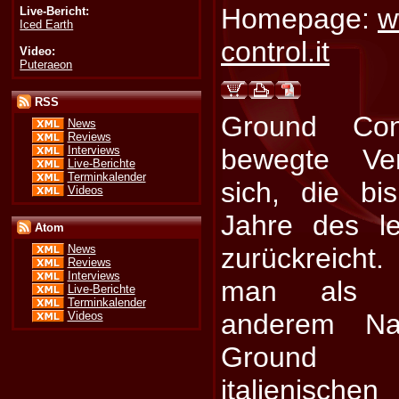
Homepage:
w
Live-Bericht:
Iced Earth
control.it
Video:
Puteraeon
RSS
Ground Con
News
Reviews
Interviews
bewegte Ver
Live-Berichte
Terminkalender
sich, die bi
Videos
Jahre des le
Atom
zurückreich
News
Reviews
Interviews
man als C
Live-Berichte
Terminkalender
anderem Na
Videos
Ground 
italienisch