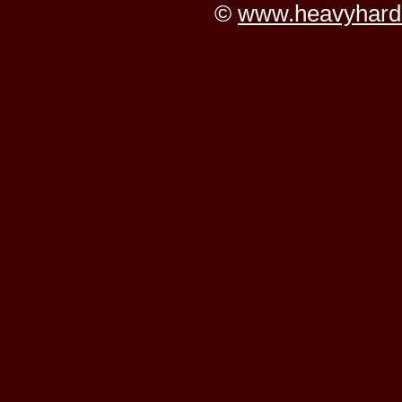
©
www.heavyhard