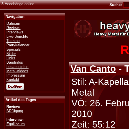
3 Headbänga online
Suche:
Navigation
Dahoam
Reviews
Interviews
Live-Berichte
Termine
R
Partykalender
Specials
Bilder
Links
Bandinfos
Van Canto
- 
Locationinfos
Metal-Videos
Impressum
Stil: A-Kapell
Kontakt
Metal
Artikel des Tages
VÖ: 26. Febr
Review:
2010
BRDigung
Interview:
Zeit: 55:12
Equilibrium