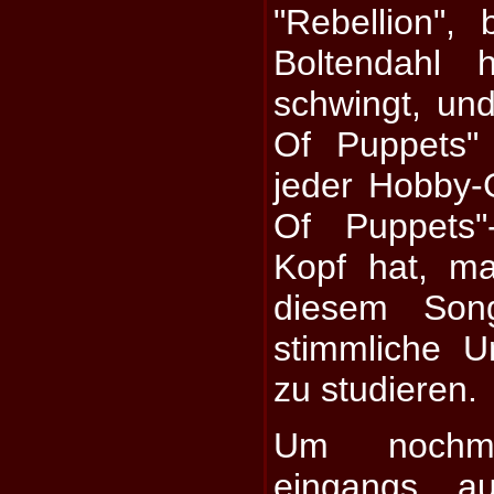
"Rebellion",
Boltendahl 
schwingt, un
Of Puppets"
jeder Hobby-G
Of Puppets"
Kopf hat, m
diesem Son
stimmliche U
zu studieren.
Um nochm
eingangs au