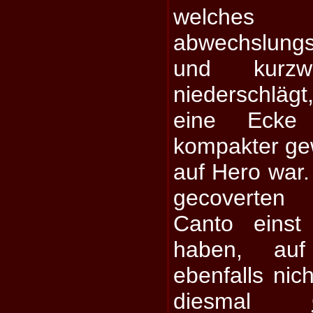
welche
abwechslung
und kurzwe
niederschläg
eine Ecke
kompakter ge
auf Hero war. 
gecoverten
Canto einst
haben, auf
ebenfalls nic
diesmal