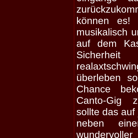
zurückzukom
können es!
musikalisch u
auf dem Kas
Sicherhei
realaxtschw
überleben so
Chance bek
Canto-Gig 
sollte das auf
neben ein
wundervolle