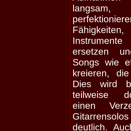
langsam,
perfektionie
Fähigkei
Instrumen
ersetzen u
Songs wie e
kreieren, die
Dies wird 
teilweise d
einen Verz
Gitarrensolos
deutlich. Au