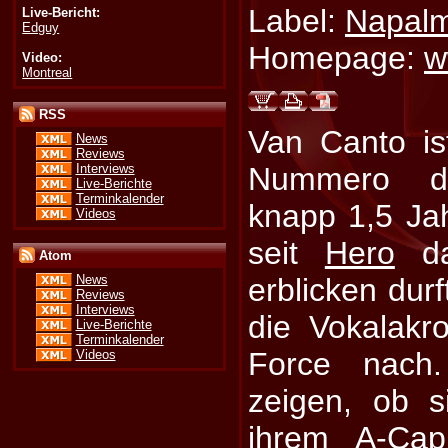
Label:
Napalm
Live-Bericht:
Edguy
Homepage:
w
Video:
Montreal
RSS
Van Canto is
News
Reviews
Interviews
Nummero d
Live-Berichte
Terminkalender
knapp 1,5 Ja
Videos
seit
Hero
da
Atom
erblicken dur
News
Reviews
Interviews
die Vokalakr
Live-Berichte
Terminkalender
Force nach
Videos
zeigen, ob 
ihrem A-Cap