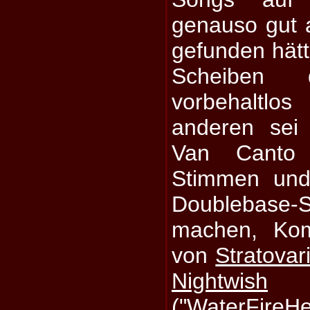
genauso gut 
gefunden hätt
Scheiben 
vorbehaltlo
anderen sei
Van Canto 
Stimmen und
Doublebase-
machen, Kom
von
Stratovar
Nightwish
("WaterFire