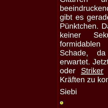
beeindrucke
gibt es gerad
Pünktchen. 
keiner Se
formidablen
Schade, da
erwartet. Jetz
oder
Striker
e
Kräften zu k
Siebi