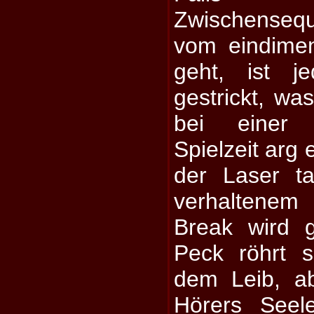
Zwischenseq
vom eindime
geht, ist j
gestrickt, w
bei einer
Spielzeit arg 
der Laser t
verhaltenem
Break wird g
Peck röhrt 
dem Leib, a
Hörers Seel