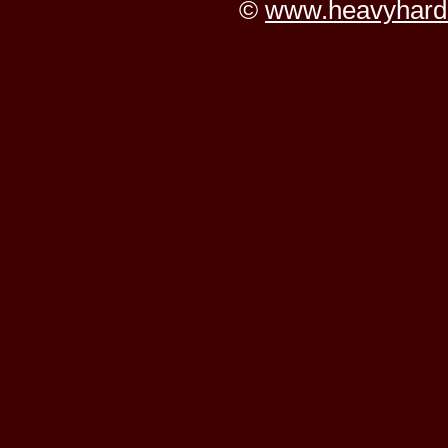
©
www.heavyhard