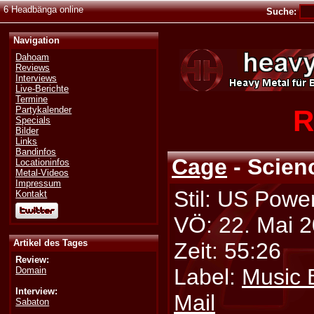
6 Headbänga online
Suche:
Navigation
Dahoam
Reviews
Interviews
Live-Berichte
Termine
R
Partykalender
Specials
Bilder
Links
Bandinfos
Cage
- Scien
Locationinfos
Metal-Videos
Impressum
Stil: US Powe
Kontakt
VÖ: 22. Mai 
Artikel des Tages
Zeit: 55:26
Review:
Label:
Music 
Domain
Interview:
Mail
Sabaton