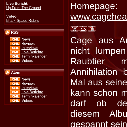
Homepage:
Live-Bericht:
Up From The Ground
www.cagehea
Video:
Black Space Riders
RSS
Cage aus Am
News
Reviews
Interviews
nicht lumpe
Live-Berichte
Terminkalender
Raubtier 
Videos
Annihilation 
Atom
Mal aus sein
News
Reviews
Interviews
kann schon m
Live-Berichte
Terminkalender
darf ob de
Videos
diesem Albu
gespannt sein