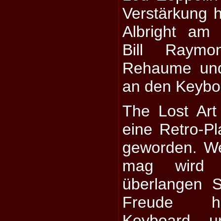
Verstärkung h
Albright am
Bill Raymo
Rehaume un
an den Keyboa
The Lost Art
eine Retro-Pl
geworden. We
mag wird 
überlangen S
Freude ha
Keyboard- u