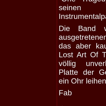
seinen 
Instrumentalp
Die Band w
ausgetretenen
das aber ka
Lost Art Of T
völlig unve
Platte der G
ein Ohr leihen
Fab