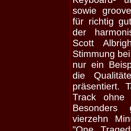
sowie groov
für richtig 
der harmon
Scott Albri
Stimmung bei.
nur ein Beisp
die Qualitä
präsentiert. T
Track ohne 
Besonders 
vierzehn Mi
"One Traged