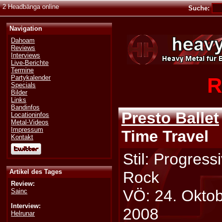
2 Headbänga online
Suche:
Navigation
Dahoam
Reviews
Interviews
Live-Berichte
Termine
R
Partykalender
Specials
Bilder
Links
Bandinfos
Presto Ballet
Locationinfos
Metal-Videos
Impressum
Time Travel
Kontakt
Stil: Progress
Artikel des Tages
Rock
Review:
VÖ: 24. Okto
Sainc
Interview:
2008
Helrunar