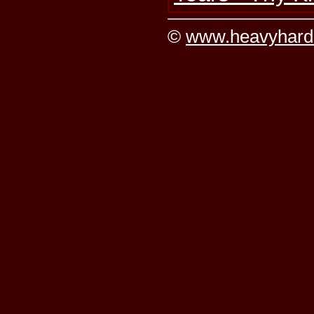
©
www.heavyhard