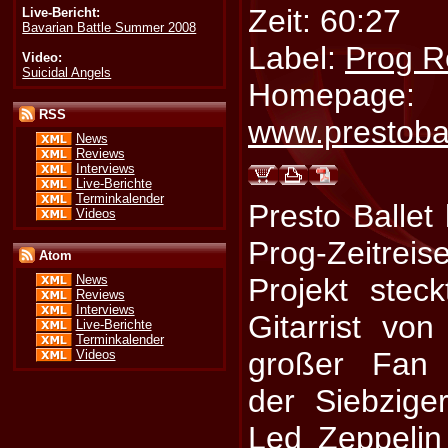
Zeit: 60:27
Live-Bericht:
Bavarian Battle Summer 2008
Label:
Prog R
Video:
Suicidal Angels
Homepage:
RSS
www.prestoba
News
Reviews
Interviews
Live-Berichte
Terminkalender
Presto Ballet 
Videos
Prog-Zeitre
Atom
Projekt stec
News
Reviews
Interviews
Gitarrist vo
Live-Berichte
Terminkalender
großer Fan 
Videos
der Siebzig
Led Zeppeli