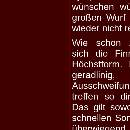
wünschen wü
großen Wurf 
wieder nicht r
Wie schon z
sich die Fin
Höchstform.
geradlini
Ausschweifu
treffen so di
Das gilt sow
schnellen Son
überwiege