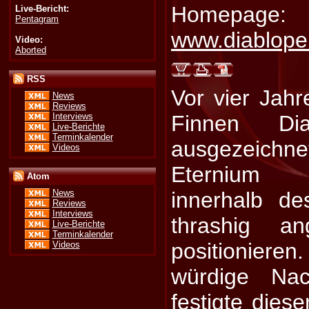
Homepage:
Live-Bericht:
Pentagram
www.diablope
Video:
Aborted
RSS
Vor vier Jahr
News
Reviews
Interviews
Finnen Di
Live-Berichte
Terminkalender
ausgezeich
Videos
Eternium 
Atom
innerhalb de
News
Reviews
Interviews
thrashig an
Live-Berichte
Terminkalender
positionier
Videos
würdige Nac
festigte dies