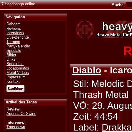
7 Headbänga online
Suche:
Navigation
Dahoam
Reviews
Interviews
Live-Berichte
Termine
R
Partykalender
Specials
Bilder
Links
Bandinfos
Diablo
- Icar
Locationinfos
Metal-Videos
Impressum
Stil: Melodic 
Kontakt
Thrash Metal
Artikel des Tages
VÖ: 29. Augu
Review:
Zeit: 44:54
Agenda Of Swine
Interview:
Label:
Drakka
Tracedawn