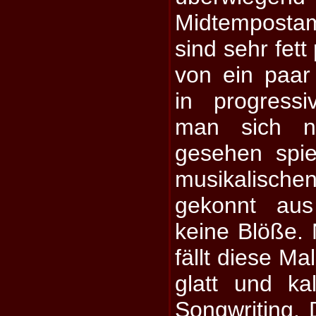
Midtempostam
sind sehr fett
von ein paar
in progress
man sich ni
gesehen spie
musikalisc
gekonnt au
keine Blöße. 
fällt diese Ma
glatt und ka
Songwriting.