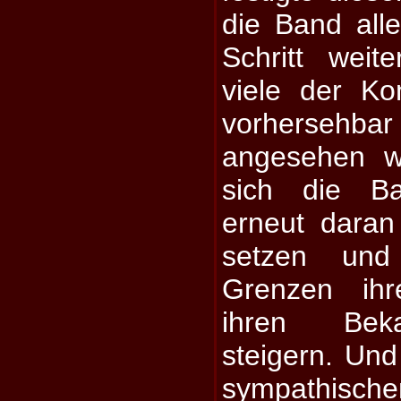
die Band all
Schritt wei
viele der Ko
vorhersehba
angesehen w
sich die B
erneut daran
setzen un
Grenzen ihr
ihren Beka
steigern. Und
sympathis