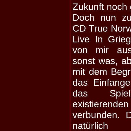
Zukunft noch 
Doch nun zu
CD True Norw
Live In Grie
von mir aus
sonst was, ab
mit dem Begrif
das Einfange
das Spie
existiere
verbunden. 
natürli