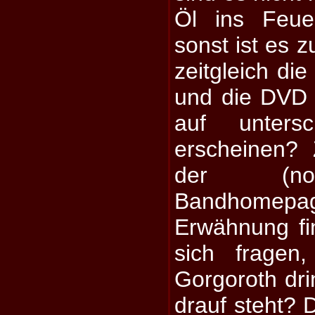
Öl ins Feue
sonst ist es z
zeitgleich di
und die DVD
auf untersc
erscheinen?
der (noch
Bandhom
Erwähnung f
sich fragen,
Gorgoroth dr
drauf steht? 