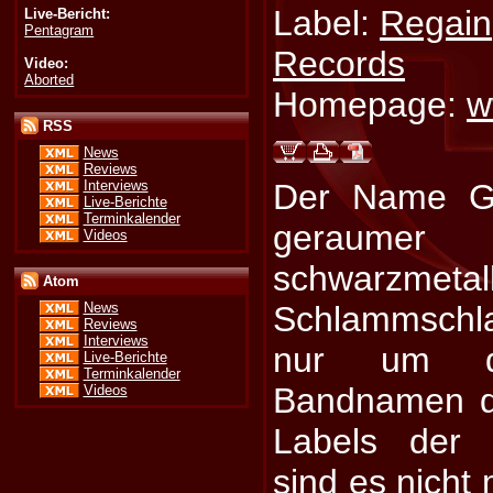
Label:
Regain
Live-Bericht:
Pentagram
Records
Video:
Aborted
Homepage:
w
RSS
News
Reviews
Interviews
Der Name Go
Live-Berichte
Terminkalender
geraumer 
Videos
schwarzmetal
Atom
Schlammschla
News
Reviews
Interviews
nur um d
Live-Berichte
Terminkalender
Bandnamen d
Videos
Labels der 
sind es nicht