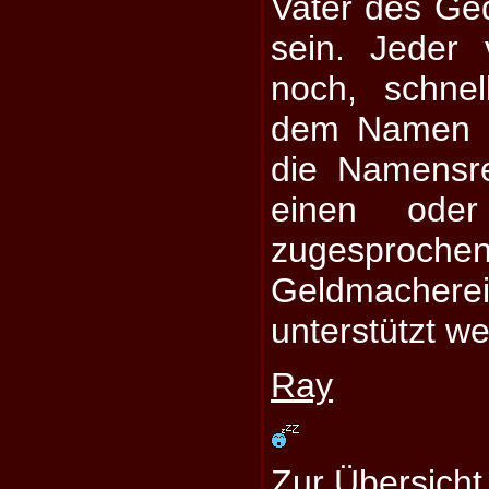
Vater des G
sein. Jeder 
noch, schne
dem Namen z
die Namensre
einen oder
zugesproche
Geldmacher
unterstützt w
Ray
Zur Übersicht