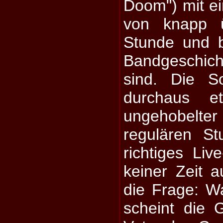
Doom") mit ei
von knapp ü
Stunde und 
Bandgeschic
sind. Die S
durchaus e
ungehobel
regulären St
richtiges Li
keiner Zeit au
die Frage: W
scheint die 