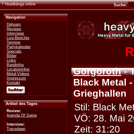
7 Headbänga online
Suche:
Navigation
Dahoam
Reviews
Interviews
Live-Berichte
Termine
R
Partykalender
Specials
Bilder
Links
Bandinfos
Gorgoroth
- 
Locationinfos
Metal-Videos
Impressum
Black Metal -
Kontakt
Grieghallen
Artikel des Tages
Stil: Black Me
Review:
VÖ: 28. Mai 
Agenda Of Swine
Interview:
Zeit: 31:20
Tracedawn