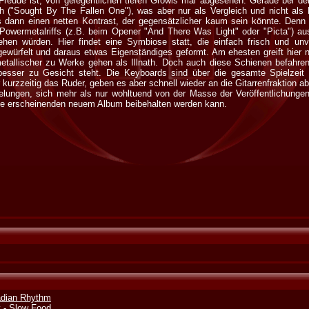
reude ist, von gelegentlichen tiefen Growls mal abgesehen. Gerade bei den 
h ("Sought By The Fallen One"), was aber nur als Vergleich und nicht als K
as dann einen netten Kontrast, der gegensätzlicher kaum sein könnte. Denn 
 Powermetalriffs (z.B. beim Opener "And There Was Light" oder "Picta") a
hen würden. Hier findet eine Symbiose statt, die einfach frisch und unv
ürfelt und daraus etwas Eigenständiges geformt. Am ehesten greift hier 
tallischer zu Werke gehen als Illnath. Doch auch diese Schienen befahren 
besser zu Gesicht steht. Die Keyboards sind über die gesamte Spielzeit p
urzzeitig das Ruder, geben es aber schnell wieder an die Gitarrenfraktion ab
gelungen, sich mehr als nur wohltuend von der Masse der Veröffentlichungen
de erscheinenden neuem Album beibehalten werden kann.
cadian Rhythm
 - Slow Food