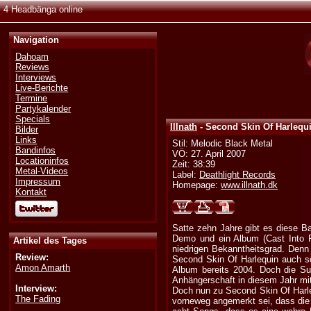
4 Headbänga online
Navigation
Dahoam
Reviews
Interviews
Live-Berichte
Termine
Partykalender
Specials
Illnath
- Second Skin Of Harlequ
Bilder
Links
Stil: Melodic Black Metal
Bandinfos
VÖ: 27. April 2007
Locationinfos
Zeit: 38:39
Metal-Videos
Label:
Deathlight Records
Impressum
Homepage:
www.illnath.dk
Kontakt
Satte zehn Jahre gibt es diese Ba
Demo und ein Album (Cast Into Fi
Artikel des Tages
niedrigen Bekanntheitsgrad. Denn a
Review:
Second Skin Of Harlequin auch s
Amon Amarth
Album bereits 2004. Doch die Suc
Anhängerschaft in diesem Jahr mi
Interview:
Doch nun zu Second Skin Of Harle
The Fading
vorneweg angemerkt sei, dass die 