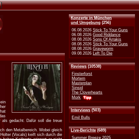
Konzerte in München
und Umgebung
(256)
06.08.2026
Stick To Your Guns
06.08.2026
Good Riddance
08.08.2026
Sons Of Arrakis
08.08.2026
Stick To Your Guns
08.08.2026
Graveworm
09.08.2026
Left To Die
Reviews
(10538)
Finsterforst
Mortem
Masterplan
Sinsid
The Cloverhearts
Mork
ein
her
Interviews
(503)
 hat
das
Emil Bulls
als gedacht. Dafür soll die treue
ch den Metalbereich. Wobei gleich
Live-Berichte
(689)
lter (Vocals) keift sich durch die
Summer Breeze 2025