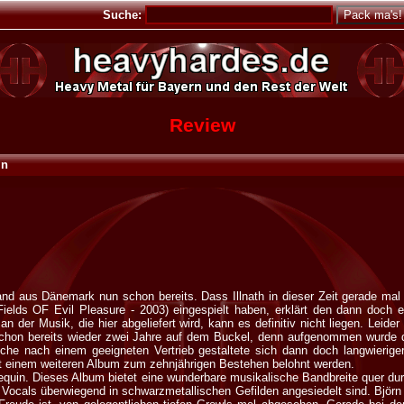
Suche:
Review
in
nd aus Dänemark nun schon bereits. Dass Illnath in dieser Zeit gerade mal 
elds OF Evil Pleasure - 2003) eingespielt haben, erklärt den dann doch e
n der Musik, die hier abgeliefert wird, kann es definitiv nicht liegen. Leider
chon bereits wieder zwei Jahre auf dem Buckel, denn aufgenommen wurde 
he nach einem geeigneten Vertrieb gestaltete sich dann doch langwieriger 
t einem weiteren Album zum zehnjährigen Bestehen belohnt werden.
quin. Dieses Album bietet eine wunderbare musikalische Bandbreite quer dur
Vocals überwiegend in schwarzmetallischen Gefilden angesiedelt sind. Björn Ho