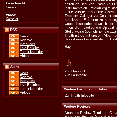
acht Songs, dass es eine wahre F
Live-Bericht:
selten an Dani von Cradle Of Filt
Neaera
instrumentalen Fraktion ergibt d
seine Mitstreiter hochmelodische
Video:
Freedom Call gut zu Gesicht ste
Kamelot
altbekannte Elemente zusammengew
wobei diese schon etwas black me
ihnen die melodischere Spielart 
RSS
Stellenweise übernehmen sie zwar k
Illnath ist es mit diesem Album 
News
dass dieses Level auf dem in Bäl
Reviews
Interviews
Ray
Live-Berichte
Terminkalender
Videos
Atom
Zur Übersicht
News
Zur Hauptseite
Reviews
Interviews
Live-Berichte
Terminkalender
Weitere Berichte und Infos
Videos
Zur Illnath-Infoseite
Weitere Reviews
Nächstes Review:
Thurisaz - Cir
Vorheriges Review:
Mark Sweeney