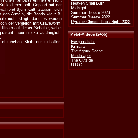
hohen Keifparts erinnert er nicht
Heaven Shall Burn
ritik dienen soll. Gepaart mit der
Midnight
während Björn keift, zaubern sich
Summer Breeze 2023
us den Ärmeln, die Bands wie z.B.
Summer Breeze 2022
erbraucht klingt, denn es werden
Pyraser Classic Rock Night 2022
noch der Vergleich mit Graveworm,
Illnath auf dieser Scheibe, wobei
räsent, aber nie zu aufdringlich.
Metal-Videos
(2456)
.
 abzuheben. Bleibt nur zu hoffen,
Ewig.endlich.
Kilmara
The Agony Scene
Mindreaper
The Outside
U.D.O.