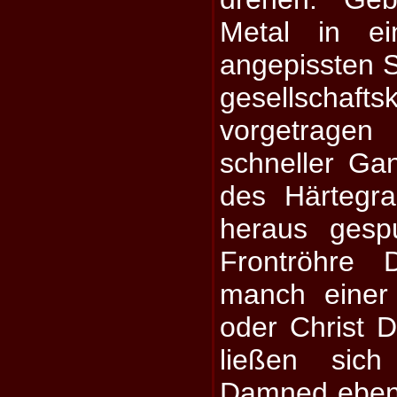
Metal in ei
angepissten Sp
gesellschafts
vorgetrag
schneller Gan
des Härtegra
heraus gesp
Frontröhre 
manch eine
oder Christ 
ließen si
Damned
eben