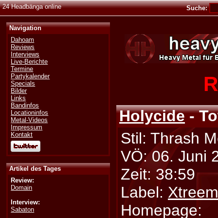
24 Headbänga online
Suche:
Navigation
Dahoam
Reviews
Interviews
Live-Berichte
Termine
R
Partykalender
Specials
Bilder
Links
Bandinfos
Holycide
- To
Locationinfos
Metal-Videos
Impressum
Stil: Thrash M
Kontakt
VÖ: 06. Juni 
Artikel des Tages
Zeit: 38:59
Review:
Label:
Xtreem
Domain
Interview:
Homepage:
Sabaton