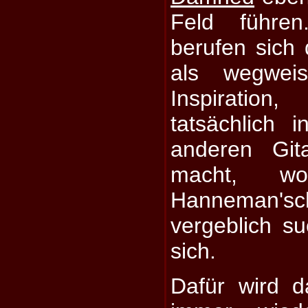
Feld führen
berufen sich
als wegwei
Inspiratio
tatsächlich
anderen Gita
macht, w
Hanneman
vergeblich su
sich.
Dafür wird d