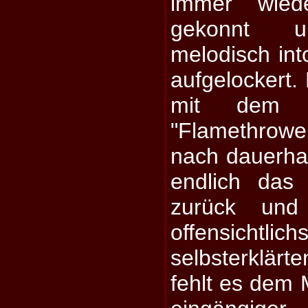
immer wied
gekonnt u
melodisch into
aufgelockert
mit dem a
"Flamethrow
nach dauerhaf
endlich das
zurück und 
offensichtlic
selbsterklä
fehlt es dem M