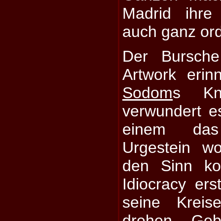
Madrid ihre
auch ganz ord
Der Bursch
Artwork erin
Sodom
s Kna
verwundert es
einem das 
Urgestein w
den Sinn ko
Idiocracy er
seine Krei
drehen. Geb