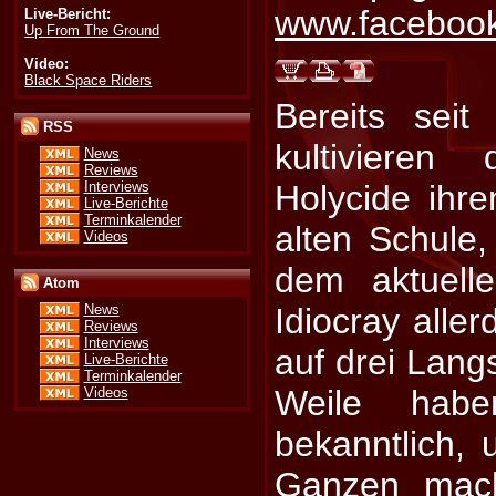
www.facebook
Live-Bericht:
Up From The Ground
Video:
Black Space Riders
Bereits sei
RSS
kultivieren
News
Reviews
Interviews
Holycide ihr
Live-Berichte
Terminkalender
alten Schule
Videos
dem aktuell
Atom
Idiocray alle
News
Reviews
Interviews
auf drei Langs
Live-Berichte
Terminkalender
Weile hab
Videos
bekanntlich,
Ganzen mach