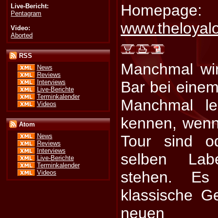
Homepage:
Live-Bericht:
Pentagram
www.theloyal
Video:
Aborted
RSS
Manchmal wir
News
Reviews
Interviews
Bar bei einem
Live-Berichte
Terminkalender
Manchmal le
Videos
kennen, wen
Atom
Tour sind o
News
Reviews
Interviews
selben Lab
Live-Berichte
Terminkalender
stehen. Es
Videos
klassische G
neuen B