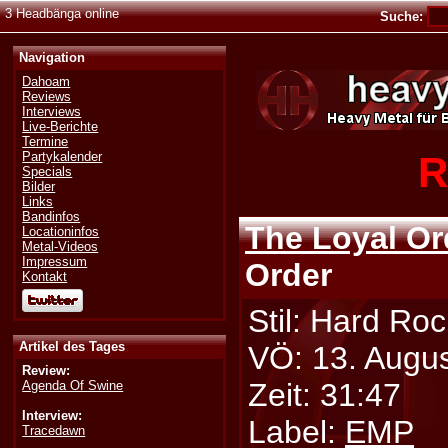
3 Headbänga online
Suche:
Navigation
Dahoam
Reviews
Interviews
Live-Berichte
Termine
R
Partykalender
Specials
Bilder
Links
Bandinfos
The Loyal Or
Locationinfos
Metal-Videos
Impressum
Order
Kontakt
Stil: Hard Roc
Artikel des Tages
VÖ: 13. Augu
Review:
Zeit: 31:47
Agenda Of Swine
Interview:
Label:
EMP
Tracedawn