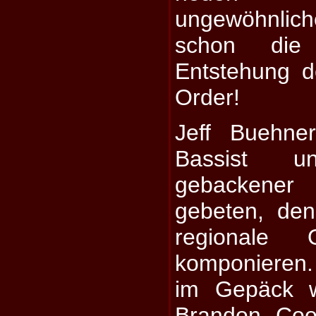
ungewöhnlic
schon die
Entstehung 
Order!
Jeff Buehne
Bassist u
gebackene
gebeten, den
regionale 
komponieren.
im Gepäck w
Brandon Coo