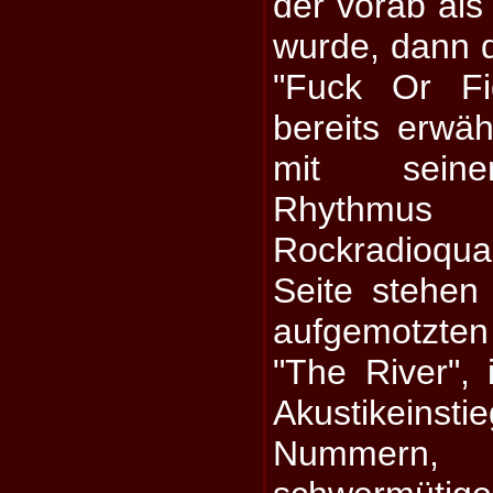
der vorab als 
wurde, dann 
"Fuck Or Fi
bereits erwä
mit seine
Rhythmu
Rockradioqu
Seite stehen
aufgemotzten
"The River",
Akustikeinsti
Nummern, 