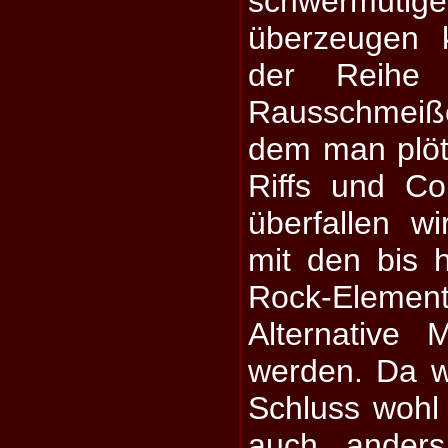
schwermütig
überzeugen 
der Reihe
Rausschmeißer
dem man plötz
Riffs und C
überfallen w
mit den bis 
Rock-Elemen
Alternative 
werden. Da w
Schluss wohl
auch anders