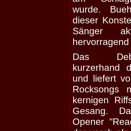
wurde. Bueh
dieser Konste
Sänger ak
hervorragend f
Das Debü
kurzerhand 
und liefert v
Rocksongs m
kernigen Rif
Gesang. Da
Opener "Rea