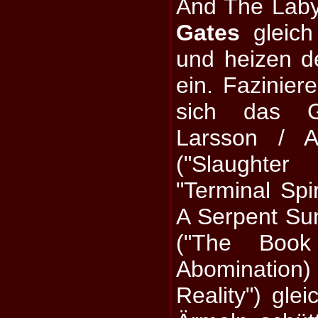
And The Laby
Gates
gleich
und heizen d
ein. Faziniere
sich das Gi
Larsson / A
("Slaughte
"Terminal Spi
A Serpent Su
("The Boo
Abomination
Reality") gl