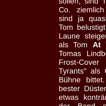
sollen, sind
Co. ziemlic
sind ja quas
Tom belustigt 
Laune steige
als Tom
At 
Tomas Lindb
Frost-Cove
Tyrants" als
Bühne bittet
bester Düste
etwas kontr
der Band s