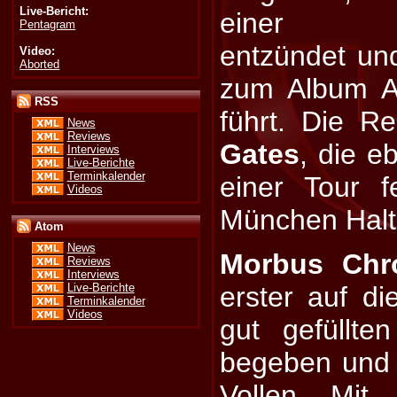
Live-Bericht:
einer Wie
Pentagram
entzündet un
Video:
Aborted
zum Album A
RSS
führt. Die R
News
Reviews
Gates
, die e
Interviews
Live-Berichte
Terminkalender
einer Tour 
Videos
München Halt
Atom
News
Morbus Chr
Reviews
Interviews
Live-Berichte
erster auf di
Terminkalender
Videos
gut gefüllt
begeben und 
Vollen. Mit