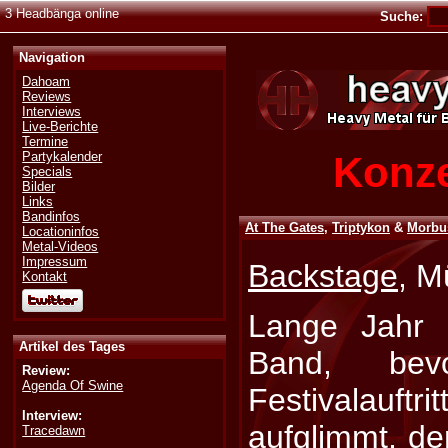
3 Headbänga online
Suche:
Navigation
Dahoam
Reviews
Interviews
Live-Berichte
Termine
Konze
Partykalender
Specials
Bilder
Links
Bandinfos
At The Gates
,
Triptykon
&
Morbu
Locationinfos
Metal-Videos
Impressum
Backstage
, M
Kontakt
Lange Jahr 
Artikel des Tages
Band, bev
Review:
Agenda Of Swine
Festivalauftri
Interview:
aufglimmt, de
Tracedawn