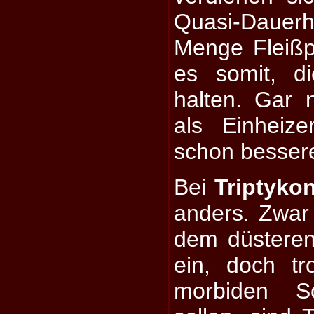
Quasi-Daue
Menge Fleißp
es somit, di
halten. Gar n
als Einheize
schon besser
Bei
Triptyko
anders. Zwar 
dem düsteren 
ein, doch tr
morbiden S