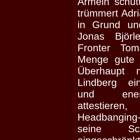
Ärmeln schütt
trümmert Adri
in Grund un
Jonas Björ
Fronter Tom
Menge gute 
Überhaupt
Lindberg ei
und ener
attestiere
Headbanging
seine Sch