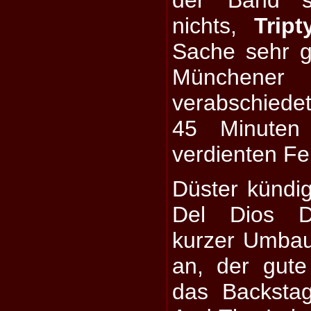
nichts,
Tript
Sache sehr g
Münchener
verabschiede
45 Minuten
verdienten Fe
Düster kündigt
Del Dios D
kurzer Umba
an, der gut
das Backstag