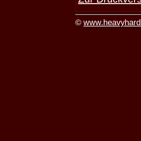
©
www.heavyhard