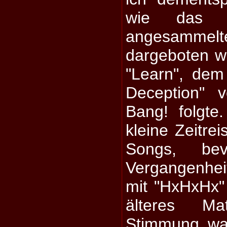
wie das 
angesamm
dargeboten wi
"Learn", dem
Deception" 
Bang! folgte
kleine Zeitrei
Songs, be
Vergangenhei
mit "HxHxHx"
älteres Ma
Stimmung war