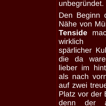
unbegründet.
Den Beginn d
Nähe von Mü
Tenside
mach
wirklich
spärlicher Ku
die da ware
lieber im hin
als nach vo
auf zwei treu
Platz vor der
denn der 