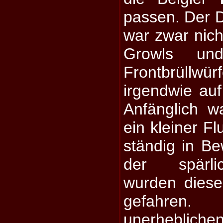
passen. Der 
war zwar nich
Growls un
Frontbrül
irgendwie au
Anfänglich w
ein kleiner F
ständig in B
der spärli
wurden diese
gefahren
unerheblich