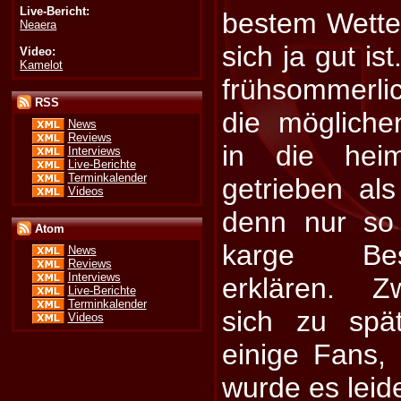
Live-Bericht:
bestem Wetter
Neaera
sich ja gut is
Video:
Kamelot
frühsommerl
RSS
die mögliche
News
Reviews
in die heim
Interviews
Live-Berichte
Terminkalender
getrieben als
Videos
denn nur so
Atom
karge Bes
News
Reviews
Interviews
erklären. Z
Live-Berichte
Terminkalender
sich zu spä
Videos
einige Fans, 
wurde es leide