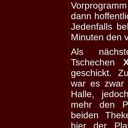
Vorprogram
dann hoffentl
Jedenfalls b
Minuten den v
Als nächs
Tschechen
geschickt. Z
war es zwar 
Halle, jedoc
mehr den Pl
beiden Thek
hier der Pl