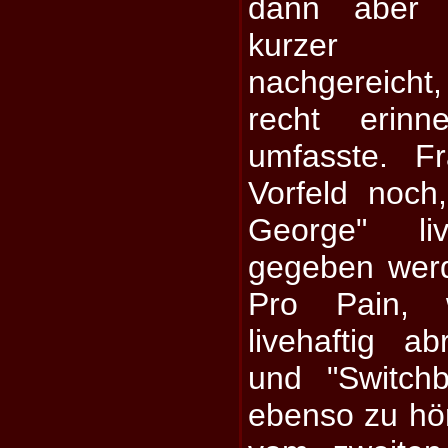
dann aber 
kurzer 
nachgereicht,
recht erin
umfasste. F
Vorfeld noch
George" l
gegeben werd
Pro Pain, 
livehaftig a
und "Switch
ebenso zu hö