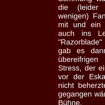
die (leide
wenigen) Fa
mit und ein
auch ins Le
"Razorblade"
gab es dan
übereifrige
Stress, der e
vor der Eska
nicht beherz
gegangen wär
Bühne.