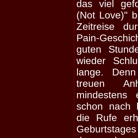
das viel ge
(Not Love)" b
Zeitreise d
Pain-Geschi
guten Stund
wieder Schlu
lange. Den
treuen Anh
mindestens 
schon nach 
die Rufe erh
Geburtstage