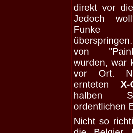
direkt vor d
Jedoch wol
Funke e
überspringen.
von "Painki
wurden, war 
vor Ort. Ni
ernteten
X-
halben St
ordentlichen B
Nicht so richt
die Belgier