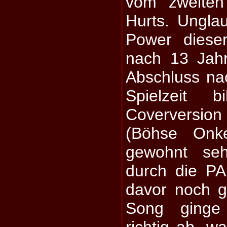
vom zweiten
Hurts. Unglau
Power diese
nach 13 Jahr
Abschluss na
Spielzeit 
Coverversio
(Böhse Onke
gewohnt se
durch die PA
davor noch g
Song ginge