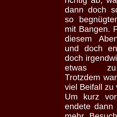
richtig ab, w
dann doch s
so begnügte
mit Bangen. P
diesem Aben
und doch en
doch irgendw
etwas zu 
Trotzdem wa
viel Beifall z
Um kurz vor
endete dann 
mehr Besuch