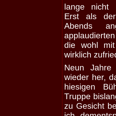
lange nicht 
Erst als de
Abends ang
applaudierten
die wohl mi
wirklich zufri
Neun Jahre 
wieder her, d
hiesigen Bü
Truppe bislang
zu Gesicht 
ich dements