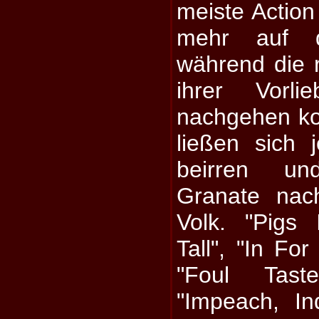
meiste Action
mehr auf d
während die r
ihrer Vorl
nachgehen ko
ließen sich 
beirren un
Granate nac
Volk. "Pigs 
Tall", "In For
"Foul Tas
"Impeach, In