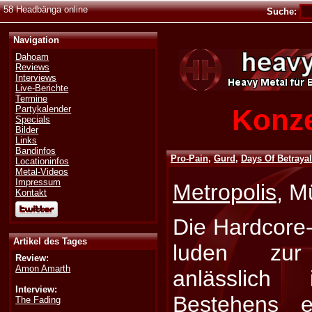
58 Headbänga online
Suche:
Navigation
Dahoam
Reviews
Interviews
Live-Berichte
Termine
Konze
Partykalender
Specials
Bilder
Links
Bandinfos
Pro-Pain
,
Gurd
,
Days Of Betraya
Locationinfos
Metal-Videos
Impressum
Metropolis
, M
Kontakt
Die Hardcore
Artikel des Tages
luden zur 
Review:
Amon Amarth
anlässlich 
Interview:
Bestehens 
The Fading