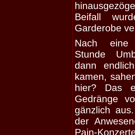
hinausgezöge
Beifall wu
Garderobe ve
Nach eine
Stunde Um
dann endlic
kamen, sahen
hier? Das ei
Gedränge vo
gänzlich aus.
der Anwesen
Pain-Konze