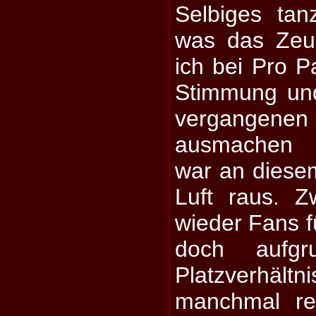
Selbiges ta
was das Zeu
ich bei Pro 
Stimmung un
vergange
ausmachen k
war an diese
Luft raus. 
wieder Fans f
doch aufg
Platzverhält
manchmal rec