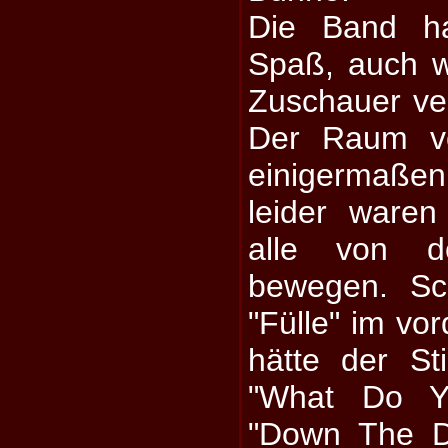
Die Band hat
Spaß, auch 
Zuschauer ver
Der Raum v
einigermaßen
leider ware
alle von 
bewegen. Sc
"Fülle" im vo
hätte der S
"What Do Y
"Down The Dr