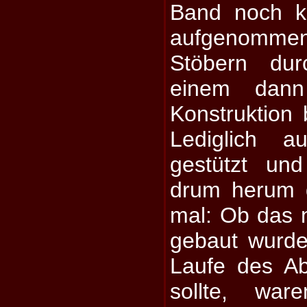
Band noch kur
aufgenomm
Stöbern dur
einem dann
Konstruktion 
Lediglich a
gestützt un
drum herum d
mal: Ob das n
gebaut wurde
Laufe des Ab
sollte, wa