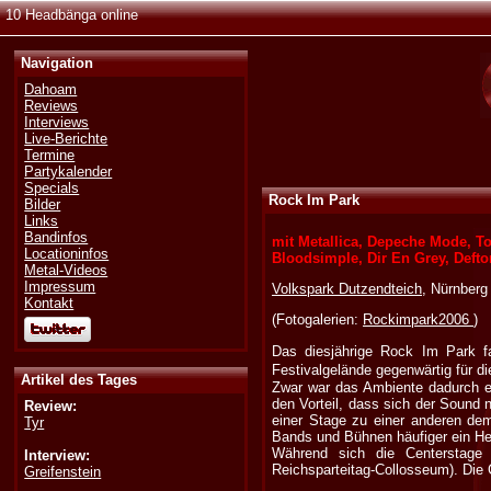
10 Headbänga online
Navigation
Dahoam
Reviews
Interviews
Live-Berichte
Termine
Partykalender
Specials
Rock Im Park
Bilder
Links
Bandinfos
mit Metallica, Depeche Mode, To
Locationinfos
Bloodsimple, Dir En Grey, Defto
Metal-Videos
Impressum
Volkspark Dutzendteich
, Nürnberg
Kontakt
(Fotogalerien:
Rockimpark2006
)
Das diesjährige Rock Im Park f
Festivalgelände gegenwärtig für d
Artikel des Tages
Zwar war das Ambiente dadurch etw
den Vorteil, dass sich der Sound 
Review:
einer Stage zu einer anderen de
Tyr
Bands und Bühnen häufiger ein H
Während sich die Centerstage 
Interview:
Reichsparteitag-Collosseum). Die 
Greifenstein