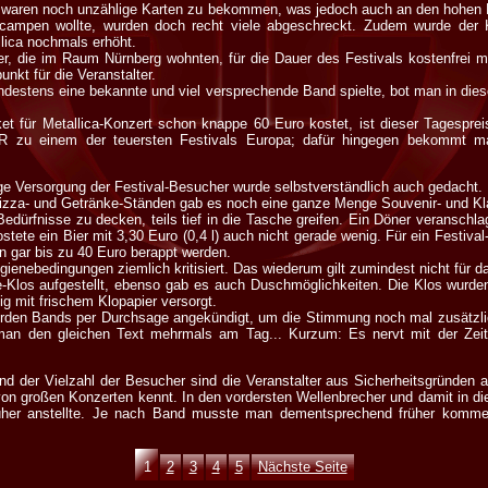
s waren noch unzählige Karten zu bekommen, was jedoch auch an den hohen K
campen wollte, wurden doch recht viele abgeschreckt. Zudem wurde der K
lica nochmals erhöht.
, die im Raum Nürnberg wohnten, für die Dauer des Festivals kostenfrei mi
unkt für die Veranstalter.
indestens eine bekannte und viel versprechende Band spielte, bot man in di
et für Metallica-Konzert schon knappe 60 Euro kostet, ist dieser Tagesprei
R zu einem der teuersten Festivals Europa; dafür hingegen bekommt m
ge Versorgung der Festival-Besucher wurde selbstverständlich auch gedacht.
Pizza- und Getränke-Ständen gab es noch eine ganze Menge Souvenir- und Kl
dürfnisse zu decken, teils tief in die Tasche greifen. Ein Döner veranschlag
stete ein Bier mit 3,30 Euro (0,4 l) auch nicht gerade wenig. Für ein Festival
ten gar bis zu 40 Euro berappt werden.
gienebedingungen ziemlich kritisiert. Das wiederum gilt zumindest nicht für 
-Klos aufgestellt, ebenso gab es auch Duschmöglichkeiten. Die Klos wurden
 mit frischem Klopapier versorgt.
werden Bands per Durchsage angekündigt, um die Stimmung noch mal zusätzli
 man den gleichen Text mehrmals am Tag... Kurzum: Es nervt mit der Zei
d der Vielzahl der Besucher sind die Veranstalter aus Sicherheitsgründen
on großen Konzerten kennt. In den vordersten Wellenbrecher und damit in di
üher anstellte. Je nach Band musste man dementsprechend früher kommen
1
2
3
4
5
Nächste Seite