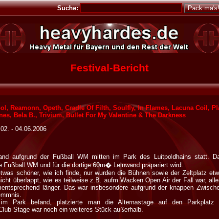
Suche:
Festival-Bericht
ol, Reamonn, Opeth, Cradle Of Filth, Soulfly, In Flames, Lacuna Coil,
nes, Bela B., Trivium, Bullet For My Valentine & The Darkness
 02. - 04.06.2006
and aufgrund der Fußball WM mitten im Park des Luitpoldhains statt. Da
ie Fußball WM und für die dortige 60m� Leinwand präpariert wird.
as schöner, wie ich finde, nur wurden die Bühnen sowie der Zeltplatz etwas
nicht überlappt, wie es teilweise z.B. aufm Wacken Open Air der Fall war, al
mentsprechend länger. Das war insbesondere aufgrund der knappen Zwisc
emmnis.
im Park befand, platzierte man die Alternastage auf den Parkplatz
Club-Stage war noch ein weiteres Stück außerhalb.