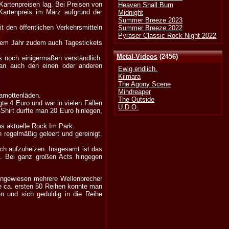
artenpreisen lag. Bei Preisen von
Heaven Shall Burn
artenpreis im März aufgrund der
Midnight
Summer Breeze 2023
t den öffentlichen Verkehrsmitteln
Summer Breeze 2022
Pyraser Classic Rock Night 2022
esem Jahr zudem auch Tagestickets
Metal-Videos
(2456)
s noch einigermaßen verständlich.
an auch den einen oder anderen
Ewig.endlich.
Kilmara
The Agony Scene
Mindreaper
amottenläden.
The Outside
te 4 Euro und war in vielen Fällen
U.D.O.
-Shirt durfte man 20 Euro hinlegen,
das aktuelle Rock Im Park.
 regelmäßig geleert und gereinigt.
ch aufzuheizen. Insgesamt ist das
t. Bei ganz großen Acts hingegen
 angewiesen mehrere Wellenbrecher
e ca. ersten 50 Reihen konnte man
 und sich geduldig in die Reihe