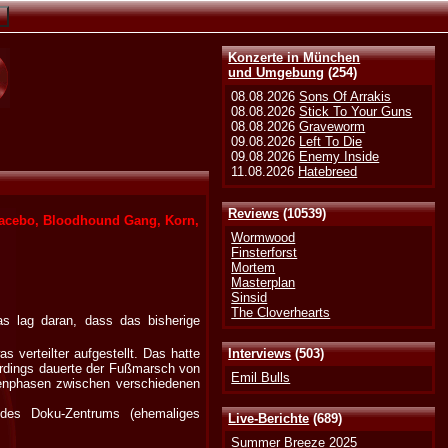
Konzerte in München
und Umgebung
(254)
08.08.2026
Sons Of Arrakis
08.08.2026
Stick To Your Guns
08.08.2026
Graveworm
09.08.2026
Left To Die
09.08.2026
Enemy Inside
11.08.2026
Hatebreed
Reviews
(10539)
 Placebo, Bloodhound Gang, Korn,
Wormwood
Finsterforst
Mortem
Masterplan
Sinsid
The Cloverhearts
s lag daran, dass das bisherige
 verteilter aufgestellt. Das hatte
Interviews
(503)
lerdings dauerte der Fußmarsch von
Emil Bulls
henphasen zwischen verschiedenen
 des Doku-Zentrums (ehemaliges
Live-Berichte
(689)
Summer Breeze 2025