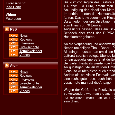
Bis kurz vor Beginn des Festival
Live-Bericht:
126 bzw. 131 Euro, sofern man 
Iced Earth
Ankündigung des Headliners Metal
Immerhin konnten die Heimschläfer
Video:
fahren. Das ist wiederum ein Plusp
Puteraeon
Da an jedem der drei Spieltage m
zum Preis von 70 Euro an.
Angesichts dessen, dass ein Tick
RSS
Dennoch aber zählt das RIP/RA
News
Hochkaräter geboten.
Reviews
Interviews
An die Verpflegung und anderweiti
Live-Berichte
Neben unzähligen Thai-, Döner-, 
Terminkalender
Allerdings musste man um diese Be
Videos
äußerst spärlich belegt. Ebenso ko
für ein ausgefalleneres Shirt durf
Bei vielen Festivals werden die Hy
Atom
An günstigen Stellen wurden Dixie
Genauso wurden diese auch ständig
News
Anders als bei vielen Festivals 
Reviews
eine recht gute Idee, doch hört
Interviews
verzichtete man auf die Ansage.
Live-Berichte
Terminkalender
Wegen der Größe des Festivals un
Videos
zu verwenden, wie man sie auch v
nur gelangen, wenn man sich fr
einordnen.