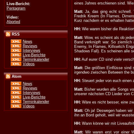
eines Jahres erschienen sind. Wie
Live-Bericht:
Pentagram
Matt:
Ja, das ging echt schnell.
Fredrik Kreem (In Flames, Dimens
Video:
Kurz nachdem er es erhalten hatte,
Aborted
HH:
Wie waren bisher die Reaktion
RSS
Matt:
Wow, es scheint als ob jedes
News
Band verknüpft war. So ziemlich 
Reviews
Enemy, In Flames, Killswitch Enga
Interviews
Shadows Fall). Es scheinen alle se
Live-Berichte
Terminkalender
HH:
Auf eurer CD sind viele versc
Videos
Matt:
Die größten Einflüsse sind s
irgendwo zwischen Between the bu
Atom
HH:
Steuert jeder von euch einen 
News
Reviews
Matt:
Bisher wurden alle Songs von
Interviews
unserer nächsten CD Lieder von Co
Live-Berichte
Terminkalender
HH:
Wäre es nicht besser, eine zw
Videos
Matt:
Oh ja! Deswegen haben wir j
ihn an Bord geholt, weil wir wusst
HH:
Wann könne wir mit Liveauftri
Matt:
Wir waren erst vor einer W