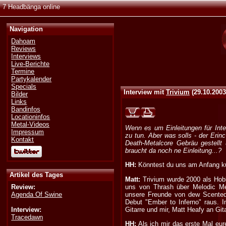
7 Headbänga online
Navigation
Dahoam
Reviews
Interviews
Live-Berichte
Termine
Partykalender
Specials
Interview mit
Trivium
(
29.10.200
Bilder
Links
Bandinfos
Locationinfos
Metal-Videos
Wenn es um Einleitungen für Int
Impressum
zu tun. Aber was solls - der Erin
Kontakt
Death-Metalcore Gebräu gestellt
braucht da noch ne Einleitung...?
HH:
Könntest du uns am Anfang ku
Artikel des Tages
Matt:
Trivium wurde 2000 als Hobb
Review:
uns von Thrash über Melodic Me
Agenda Of Swine
unsere Freunde von dew Scented
Debut "Ember to Inferno" raus.
Interview:
Gitarre und mir, Matt Heafy an Gi
Tracedawn
HH:
Als ich mir das erste Mal eur