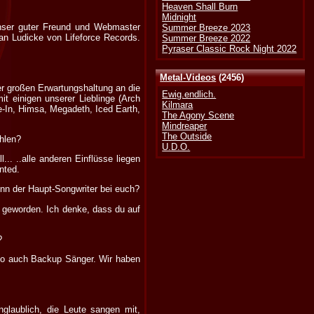
Heaven Shall Burn
Midnight
nser guter Freund und Webmaster
Summer Breeze 2023
an Ludicke von Lifeforce Records.
Summer Breeze 2022
Pyraser Classic Rock Night 2022
Metal-Videos
(2456)
er großen Erwartungshaltung an die
Ewig.endlich.
t einigen unserer Lieblinge (Arch
Kilmara
e-In, Himsa, Megadeth, Iced Earth,
The Agony Scene
Mindreaper
The Outside
hlen?
U.D.O.
.. ..alle anderen Einflüsse liegen
nted.
enn der Haupt-Songwriter bei euch?
d geworden. Ich denke, dass du auf
?
lso auch Backup Sänger. Wir haben
glaublich, die Leute sangen mit,