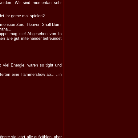
 werden. Wir sind momentan sehr
et ihr gerne mal spielen?
imension Zero, Heaven Shall Burn,
haha...
Truppe mag sie! Abgesehen von In
en alle gut miteinander befreundet
viel Energie, waren so tight und
ferten eine Hammershow ab... ..in
te sie jetzt alle aufzählen, aber