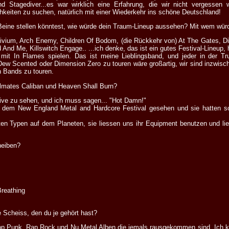
d Stagediver...es war wirklich eine Erfahrung, die wir nicht vergessen
hkeiten zu suchen, natürlich mit einer Wiederkehr ins schöne Deutschland!
Beine stellen könntest, wie würde dein Traum-Lineup aussehen? Mit wem würd
ivium, Arch Enemy, Children Of Bodom, (die Rückkehr von) At The Gates, D
nd Me, Killswitch Engage.. ...ich denke, das ist ein gutes Festival-Lineup, 
 mit In Flames spielen. Das ist meine Lieblingsband, und jeder in der 
ew Scented oder Dimension Zero zu touren wäre großartig, wir sind inzwisch
n Bands zu touren.
lmates Caliban und Heaven Shall Burn?
 live zu sehen, und ich muss sagen... "Hot Damn!"
f dem New England Metal and Hardcore Festival gesehen und sie hatten so 
ten Typen auf dem Planeten, sie liessen uns ihr Equipment benutzen und lie
heiben?
Breathing
e Scheiss, den du je gehört hast?
Punk, Rap Rock und Nu Metal Alben die jemals rausgekommen sind. Ich könn