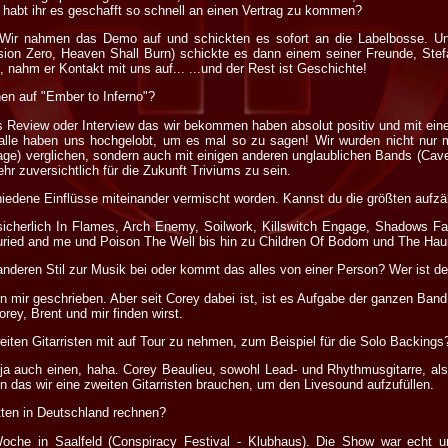
 habt ihr es geschafft so schnell an einen Vertrag zu kommen?
 Wir nahmen das Demo auf und schickten es sofort an die Labelbosse. U
ion Zero, Heaven Shall Burn) schickte es dann einem seiner Freunde, Stef
 nahm er Kontakt mit uns auf... ...und der Rest ist Geschichte!
en auf "Ember to Inferno"?
 Review oder Interview das wir bekommen haben absolut positiv und mit ein
alle haben uns hochgelobt, um es mal so zu sagen! Wir wurden nicht nur mi
ge) verglichen, sondern auch mit einigen anderen unglaublichen Bands (Cav
hr zuversichtlich für die Zukunft Triviums zu sein.
hiedene Einflüsse miteinander vermischt worden. Kannst du die größten aufzä
icherlich In Flames, Arch Enemy, Soilwork, Killswitch Engage, Shadows Fall.
ried and me und Poison The Well bis hin zu Children Of Bodom und The Hau
anderen Stil zur Musik bei oder kommt das alles von einer Person? Wer ist d
 mir geschrieben. Aber seit Corey dabei ist, ist es Aufgabe der ganzen Ban
rey, Brent und mir finden wirst.
eiten Gitarristen mit auf Tour zu nehmen, zum Beispiel für die Solo Backings
a auch einen, haha. Corey Beaulieu, sowohl Lead- und Rhythmusgitarre, a
en das wir eine zweiten Gitarristen brauchen, um den Livesound aufzufüllen.
tten in Deutschland rechnen?
oche in Saalfeld (Conspiracy Festival - Klubhaus). Die Show war echt un