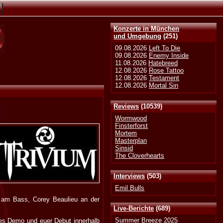
Konzerte in München
und Umgebung
(251)
09.08.2026
Left To Die
09.08.2026
Enemy Inside
11.08.2026
Hatebreed
12.08.2026
Rose Tattoo
12.08.2026
Testament
12.08.2026
Mortal Sin
Reviews
(10539)
Wormwood
Finsterforst
Mortem
Masterplan
Sinsid
The Cloverhearts
Interviews
(503)
Emil Bulls
 am Bass, Corey Beaulieu an der
Live-Berichte
(689)
Summer Breeze 2025
tes Demo und euer Debut innerhalb