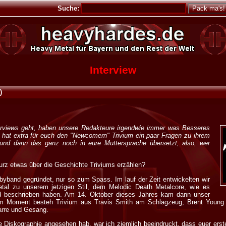
Suche:
Interview
3
)
erviews geht, haben unsere Redakteure irgendwie immer was Besseres
c hat extra für euch den "Newcomern" Trivium ein paar Fragen zu ihrem
 und dann das ganz noch in eure Muttersprache übersetzt, also, wer
rz etwas über die Geschichte Triviums erzählen?
yband gegründet, nur so zum Spass. Im lauf der Zeit entwickelten wir
tal zu unserem jetzigen Stil, dem Melodic Death Metalcore, wie es
 beschrieben haben. Am 14. Oktober dieses Jahres kam dann unser
 Im Moment besteh Trivium aus Travis Smith am Schlagzeug, Brent Young
tarre und Gesang.
e Diskographie angesehen hab, war ich ziemlich beeindruckt, dass euer ers