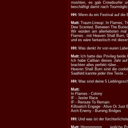
moshten, es gab Crowdsurfer un
beschäftigt damit nach Tourmöglic
HH:
Wenn du ein Festival auf die 
Matt:
Traum-Lineup: In Flames, Tr
Dew Scented, Between The Buried A
Wir würden am allerliebsten mal
Flames...mit Heaven Shall Burn, D
und es wäre fantastisch mit diese
HH:
Was denkt ihr von euren Labe
Matt:
Ich hatte das Privileg beide
Ich habe Caliban dieses Jahr au
brachten alles perfekt rüber...
Heaven Shall Burn sind die cools
Saalfeld kannte jeder ihre Texte...
HH:
Was sind deine 5 Lieblingssc
Matt:
In Flames - Colony
IF - Jester Race
IF - Reroute To Remain
Killswitch Engage - Alive Or Just 
Arch Enemy - Burning Bridges
HH:
Und was ist der fürchterlichst
Matt:
Hmmmmmm... ...jegliche Pop 