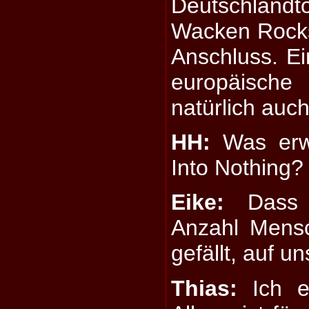
Deutschlandto
Wacken Rocks 
Anschluss. Ei
europäisc
natürlich auc
HH:
Was erwa
Into Nothing?
Eike:
Dass e
Anzahl Mens
gefällt, auf 
Thias:
Ich er