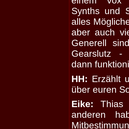
einem Vox 
Synths und 
alles Möglich
aber auch vi
Generell sin
Gearslutz - 
dann funktioni
HH:
Erzählt 
über euren So
Eike:
Thias s
anderen ha
Mitbestimmu