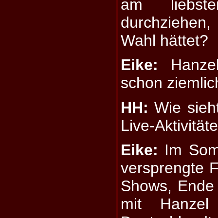
am liebst
durchziehen,
Wahl hättet?
Eike:
Hanzel
schon ziemli
HH:
Wie sieht
Live-Aktivität
Eike:
Im Somm
versprengte F
Shows, Ende 
mit Hanzel