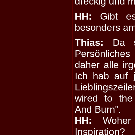
dreckig und 
HH:
Gibt es
besonders am
Thias:
Da st
Persönliche
daher alle ir
Ich hab auf 
Lieblingszeil
wired to the
And Burn".
HH:
Woher 
Inspiration?