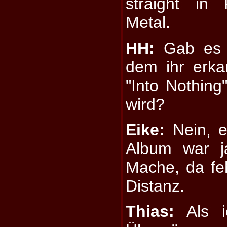
straight in 
Metal.
HH:
Gab es 
dem ihr erka
"Into Nothin
wird?
Eike:
Nein, ei
Album war j
Mache, da fe
Distanz.
Thias:
Als i