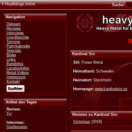
4 Headbänga online
Suche:
Navigation
Dahoam
Reviews
Interviews
Live-Berichte
B
Termine
Partykalender
Specials
Kardinal Sin
Bilder
Links
Stil:
Power Metal
Bandinfos
Locationinfos
Heimatland:
Schweden
Metal-Videos
Impressum
Heimatort:
Stockholm
Kontakt
Homepage:
www.kardinalsin.se
Artikel des Tages
Review:
Tyr
Reviews zu Kardinal Sin:
Victorious
(2018)
Interview:
Greifenstein