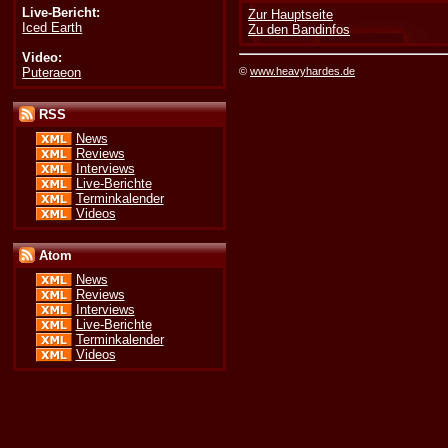
Live-Bericht:
Zur Hauptseite
Iced Earth
Zu den Bandinfos
Video:
Puteraeon
©
www.heavyhardes.de
RSS
News
Reviews
Interviews
Live-Berichte
Terminkalender
Videos
Atom
News
Reviews
Interviews
Live-Berichte
Terminkalender
Videos