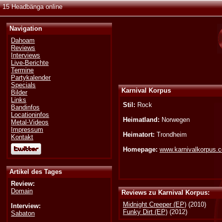
15 Headbänga online
Navigation
Dahoam
Reviews
Interviews
Live-Berichte
Termine
Partykalender
Specials
Karnival Korpus
Bilder
Links
Stil:
Rock
Bandinfos
Locationinfos
Heimatland:
Norwegen
Metal-Videos
Impressum
Heimatort:
Trondheim
Kontakt
Homepage:
www.karnivalkorpus.
Artikel des Tages
Review:
Domain
Reviews zu Karnival Korpus:
Midnight Creeper (EP)
(2010)
Interview:
Funky Dirt (EP)
(2012)
Sabaton