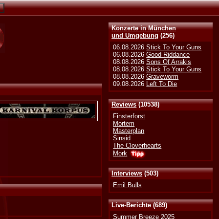
Konzerte in München
und Umgebung
(256)
06.08.2026
Stick To Your Guns
06.08.2026
Good Riddance
08.08.2026
Sons Of Arrakis
08.08.2026
Stick To Your Guns
08.08.2026
Graveworm
09.08.2026
Left To Die
Reviews
(10538)
Finsterforst
Mortem
Masterplan
Sinsid
The Cloverhearts
Mork
Interviews
(503)
Emil Bulls
Live-Berichte
(689)
Summer Breeze 2025