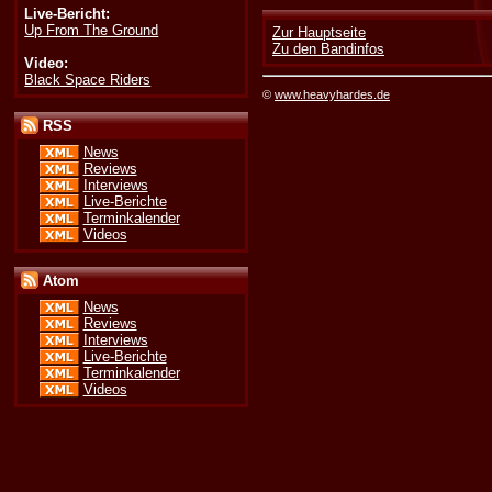
Live-Bericht:
Up From The Ground
Zur Hauptseite
Zu den Bandinfos
Video:
Black Space Riders
©
www.heavyhardes.de
RSS
News
Reviews
Interviews
Live-Berichte
Terminkalender
Videos
Atom
News
Reviews
Interviews
Live-Berichte
Terminkalender
Videos