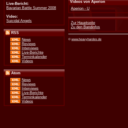
Videos von Aperion
Live-Bericht:
Bavarian Battle Summer 2008
Aperion - U
Video:
Suicidal Angels
Zur Hauptseite
Zu den Bandinfos
RSS
©
www.heavyhardes.de
News
Reviews
Interviews
Live-Berichte
Terminkalender
Videos
Atom
News
Reviews
Interviews
Live-Berichte
Terminkalender
Videos