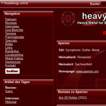
7 Headbänga online
Suche:
Navigation
Dahoam
Reviews
Interviews
Live-Berichte
B
Termine
Partykalender
Specials
Aperion
Bilder
Links
Stil:
Symphonic Gothic Metal
Bandinfos
Locationinfos
Heimatland:
Slowenien
Metal-Videos
Impressum
Heimatort:
Sachsenfeld
Kontakt
Homepage:
www.aperion.org
Artikel des Tages
Review:
Sainc
Reviews zu Aperion:
Act Of Hybris
(2011)
Interview:
Helrunar