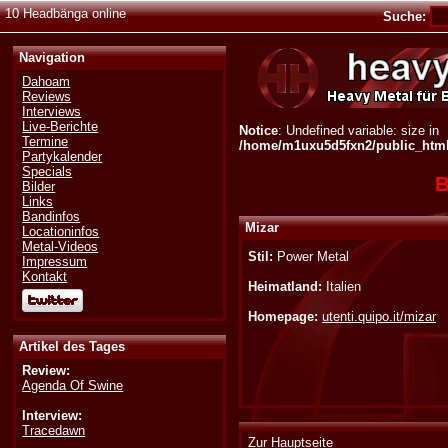
10 Headbänga online
Suche:
Navigation
Dahoam
Reviews
Interviews
Live-Berichte
Notice
: Undefined variable: size in
Termine
/home/m1uxu5d5fxn2/public_html/
Partykalender
Specials
B
Bilder
Links
Bandinfos
Mizar
Locationinfos
Metal-Videos
Stil:
Power Metal
Impressum
Kontakt
Heimatland:
Italien
Homepage:
utenti.quipo.it/mizar
Artikel des Tages
Review:
Agenda Of Swine
Interview:
Tracedawn
Zur Hauptseite