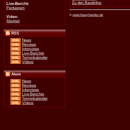
Zu den Bandinfos
Live-Bericht:
Pentagram
©
www.heavyhardes.de
Video:
Aborted
RSS
News
Reviews
Interviews
Live-Berichte
Terminkalender
Videos
Atom
News
Reviews
Interviews
Live-Berichte
Terminkalender
Videos