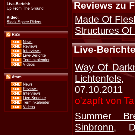
Reviews zu F
Live-Bericht:
Up From The Ground
Made Of Fles
Video:
Black Space Riders
Structures Of
RSS
News
Reviews
Live-Berichte
Interviews
Live-Berichte
Terminkalender
Way Of Dark
Videos
Lichtenfels
, 
Atom
News
07.10.2011
Reviews
Interviews
o'zapft von T
Live-Berichte
Terminkalender
Videos
Summer Br
Sinbronn
, D