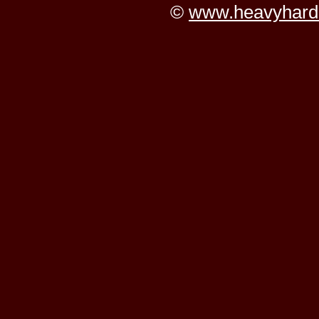
©
www.heavyhard