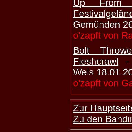
Up From 
Festivalge
Gemünden 26.
o'zapft von R
Bolt Throwe
Fleshcrawl
Wels 18.01.2
o'zapft von G
Zur Hauptseit
Zu den Bandi