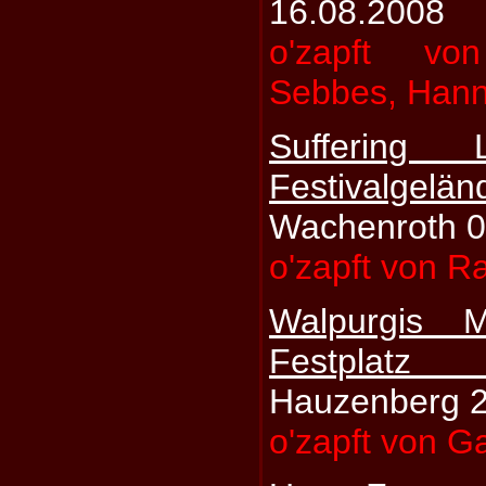
16.08.2008
o'zapft vo
Sebbes, Hann
Suffering L
Festivalge
Wachenroth 0
o'zapft von R
Walpurgis 
Festplat
Hauzenberg 2
o'zapft von G