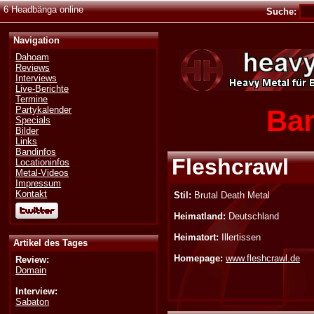
6 Headbänga online
Suche:
Navigation
Dahoam
Reviews
Interviews
Live-Berichte
Termine
Ban
Partykalender
Specials
Bilder
Links
Bandinfos
Fleshcrawl
Locationinfos
Metal-Videos
Impressum
Kontakt
Stil:
Brutal Death Metal
Heimatland:
Deutschland
Heimatort:
Illertissen
Artikel des Tages
Homepage:
www.fleshcrawl.de
Review:
Domain
Interview:
Sabaton