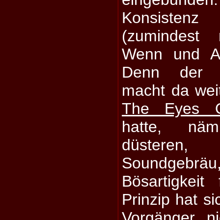
Konsiste
(zumindest 
Wenn und Ab
Denn der a
macht da wei
The Eyes 
hatte, nä
düsteren
Soundgeb
Bösartigkeit 
Prinzip hat s
Vorgänger ni