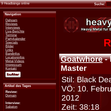
9 Headbänga online
Suche:
Navigation
Dahoam
Reviews
Interviews
Live-Berichte
Termine
R
Partykalender
Specials
Bilder
Links
Bandinfos
Goatwhore
- 
Locationinfos
Metal-Videos
Impressum
Master
Kontakt
Stil: Black De
Artikel des Tages
VÖ: 10. Febr
Review:
2012
Domain
Interview:
Zeit: 38:18
Sabaton