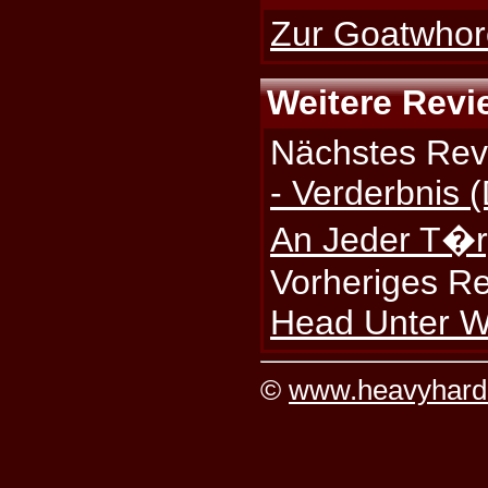
Zur Goatwhore
Weitere Revi
Nächstes Rev
- Verderbnis (
An Jeder T�r
Vorheriges R
Head Unter W
©
www.heavyhard