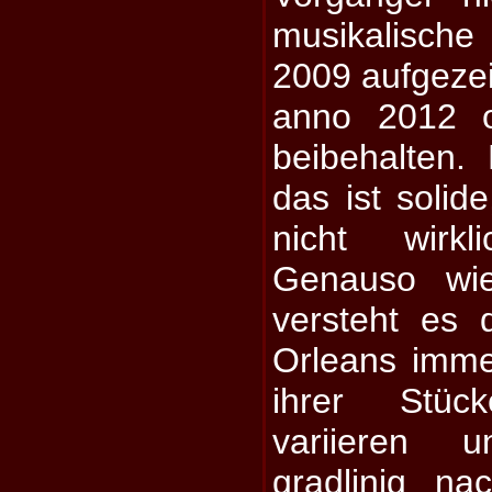
musikalische 
2009 aufgezei
anno 2012 
beibehalten. 
das ist solid
nicht wirkl
Genauso wie
versteht es
Orleans imm
ihrer Stüc
variieren 
gradlinig n