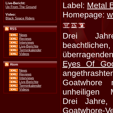
Label:
Metal 
Live-Bericht:
Up From The Ground
Homepage:
w
Video:
Black Space Riders
RSS
Drei Ja
News
Reviews
Interviews
beachtlic
Live-Berichte
Terminkalender
überragend
Videos
Eyes Of Go
Atom
angethrash
News
Reviews
Interviews
Goatwhore 
Live-Berichte
Terminkalender
unheiligen 
Videos
Drei Jahre,
Goatwhore-Ve