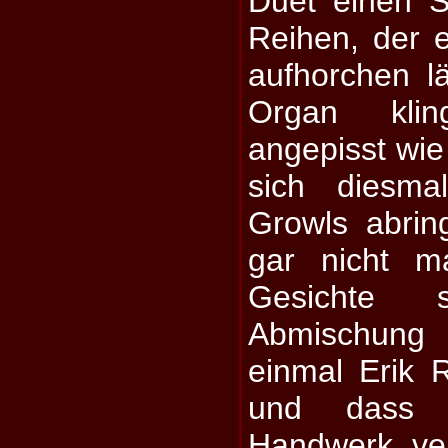
Duet einen S
Reihen, der 
aufhorchen l
Organ kli
angepisst wie
sich diesma
Growls abri
gar nicht m
Gesichte 
Abmischung 
einmal Erik R
und dass 
Handwerk ver