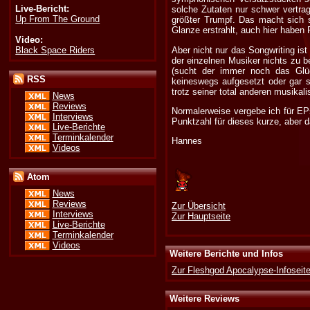
Live-Bericht:
solche Zutaten nur schwer vertrag
Up From The Ground
größter Trumpf. Das macht sich
Glanze erstrahlt, auch hier haben
Video:
Black Space Riders
Aber nicht nur das Songwriting is
der einzelnen Musiker nichts zu b
(sucht der immer noch das Glü
RSS
keineswegs aufgesetzt oder gar 
trotz seiner total anderen musika
News
Reviews
Normalerweise vergebe ich für EP
Interviews
Punktzahl für dieses kurze, aber
Live-Berichte
Terminkalender
Hannes
Videos
Atom
News
Reviews
Zur Übersicht
Interviews
Zur Hauptseite
Live-Berichte
Terminkalender
Videos
Weitere Berichte und Infos
Zur Fleshgod Apocalypse-Infoseit
Weitere Reviews