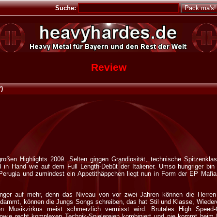
Suche:
Review
)
roßen Highlights 2009. Selten gingen Grandiosität, technische Spitzenklas
nd in Hand wie auf dem Full Length-Debüt der Italiener. Umso hungriger bin 
Perugia und zumindest ein Appetithäppchen liegt nun in Form der EP Mafia
nger auf mehr, denn das Niveau von vor zwei Jahren können die Herre
erdammt, können die Jungs Songs schreiben, das hat Stil und Klasse, Wiede
gen Musikzirkus meist schmerzlich vermisst wird. Brutales High Speed-
wie recht komplexen Technik-Spielereien kombiniert und nie kommt beim H