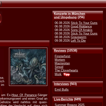
Konzerte in München
und Umgebung
(256)
06.08.2026
Stick To Your Guns
06.08.2026
Good Riddance
08.08.2026
Sons Of Arrakis
08.08.2026
Stick To Your Guns
08.08.2026
Graveworm
09.08.2026
Left To Die
Reviews
(10538)
Finsterforst
Mortem
Masterplan
Sinsid
The Cloverhearts
Mork
se,
ich
Interviews
(503)
 im
Emil Bulls
n um Ex-
Hour Of Penance
-Sänger
rerkennungswert und einen Grad an
Live-Berichte
(689)
Geholze wird nahtlos mit quasi-
Summer Breeze 2025
örer der Verdacht auf, dass sich