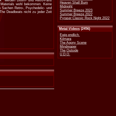
ork" werden Doom- und Retro-Fans
Heaven Shall Burn
 Materials wohl bekommen. Keine
Midnight
 In Sachen Retro-, Psychedelic- und
Summer Breeze 2023
The Deadbeats nicht zu jeder Zeit
Summer Breeze 2022
Pyraser Classic Rock Night 2022
Metal-Videos
(2456)
Ewig.endlich.
Kilmara
The Agony Scene
Mindreaper
The Outside
U.D.O.