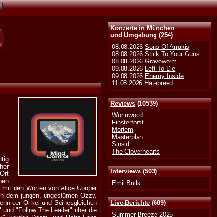
Konzerte in München
und Umgebung
(254)
08.08.2026
Sons Of Arrakis
08.08.2026
Stick To Your Guns
08.08.2026
Graveworm
09.08.2026
Left To Die
09.08.2026
Enemy Inside
11.08.2026
Hatebreed
Reviews
(10539)
Wormwood
Finsterforst
Mortem
Masterplan
Sinsid
The Cloverhearts
tig
her
Interviews
(503)
Ort
ben
Emil Bulls
n mit den Worten von
Alice Cooper
ach dem jungen, ungestümen Ozzy.
 wenn der Onkel und Seinesgleichen
Live-Berichte
(689)
und "Follow The Leader" über die
Summer Breeze 2025