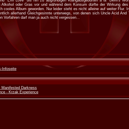
 und "Evil Love" bis hin zu abgründigen Klangausgeburten a la "Devil's W
ig Alkohol oder Gras vor und während dem Konsum dürfte der Wirkung des
ch cooles Album geworden. Nur leider steht es nicht alleine auf weiter Flur.
nntlich allerhand Gleichgesinnte unterwegs, von denen sich Uncle Acid And 
n Vorfahren darf man ja auch nicht vergessen...
-Infoseite
 - Manifested Darkness
nce - Krzak Experience