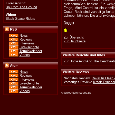
flotteren Rocker "Mind Crawler"
Live-Bericht:
gleichermaßen bedient. Ein wen
Up From The Ground
Frage, Mind Control ist ein ziemli
Occult-Rock sind zurzeit ja beka
Video:
abheben können. Die altehrwürdige
Black Space Riders
Dagger
RSS
News
Zur Übersicht
Reviews
Zur Hauptseite
Interviews
Live-Berichte
Terminkalender
Videos
Weitere Berichte und Infos
Zur Uncle Acid And The Deadbeats
Atom
News
Weitere Reviews
Reviews
Nächstes Review:
Revel In Flesh
Interviews
Vorheriges Review:
Krzak Experie
Live-Berichte
Terminkalender
Videos
©
www.heavyhardes.de