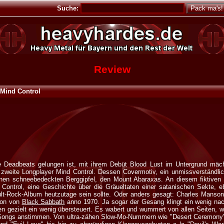
Suche:
Review
 Mind Control
Deadbeats gelungen ist, mit ihrem Debüt Blood Lust im Untergrund mäch
r zweite Longplayer Mind Control. Dessen Covermotiv, ein unmissverständlic
einen schneebedeckten Berggipfel, den Mount Abaraxas. An diesem fiktiven 
Control, eine Geschichte über die Gräueltaten einer satanischen Sekte, e
ult-Rock-Album heutzutage sein sollte. Oder anders gesagt: Charles Manso
tion von
Black Sabbath
anno 1970. Ja sogar der Gesang klingt ein wenig n
en gezielt ein wenig übersteuert. Es wabert und wummert von allen Seiten,
 Songs anstimmen. Von ultra-zähen Slow-Mo-Nummern wie "Desert Ceremony" 