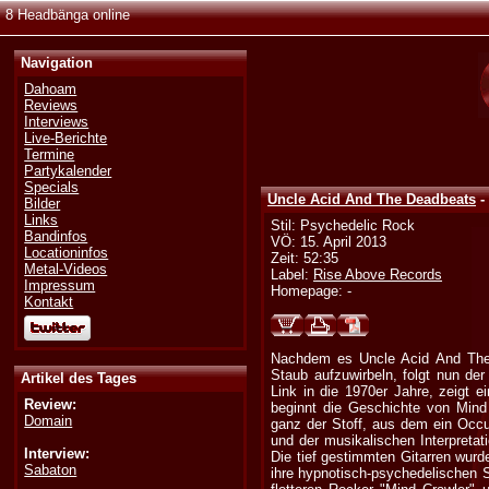
8 Headbänga online
Navigation
Dahoam
Reviews
Interviews
Live-Berichte
Termine
Partykalender
Specials
Uncle Acid And The Deadbeats
-
Bilder
Links
Stil: Psychedelic Rock
Bandinfos
VÖ: 15. April 2013
Locationinfos
Zeit: 52:35
Metal-Videos
Label:
Rise Above Records
Impressum
Homepage: -
Kontakt
Nachdem es Uncle Acid And The 
Staub aufzuwirbeln, folgt nun de
Artikel des Tages
Link in die 1970er Jahre, zeigt 
Review:
beginnt die Geschichte von Mind 
Domain
ganz der Stoff, aus dem ein Occ
und der musikalischen Interpreta
Interview:
Die tief gestimmten Gitarren wurd
Sabaton
ihre hypnotisch-psychedelischen