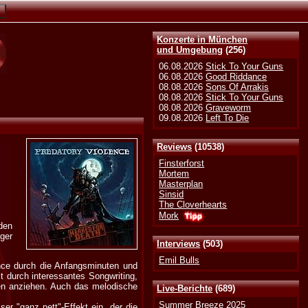
Konzerte in München
und Umgebung
(256)
06.08.2026
Stick To Your Guns
06.08.2026
Good Riddance
08.08.2026
Sons Of Arrakis
08.08.2026
Stick To Your Guns
08.08.2026
Graveworm
09.08.2026
Left To Die
Reviews
(10538)
Finsterforst
Mortem
Masterplan
Sinsid
The Cloverhearts
Mork
den
ger
Interviews
(503)
Emil Bulls
lence durch die Anfangsminuten und
zt durch interessantes Songwriting,
en anziehen. Auch das melodische
Live-Berichte
(689)
Summer Breeze 2025
er "ganz nett"-Effekt ein, der die