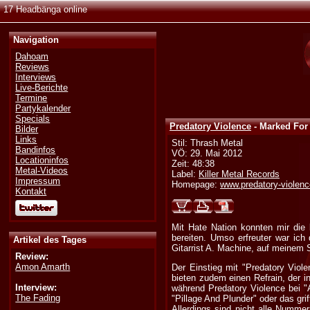
17 Headbänga online
Navigation
Dahoam
Reviews
Interviews
Live-Berichte
Termine
Partykalender
Specials
Predatory Violence
- Marked For
Bilder
Links
Stil: Thrash Metal
Bandinfos
VÖ: 29. Mai 2012
Locationinfos
Zeit: 48:38
Metal-Videos
Label:
Killer Metal Records
Impressum
Homepage:
www.predatory-violen
Kontakt
Mit Hate Nation konnten mir die
bereiten. Umso erfreuter war ic
Artikel des Tages
Gitarrist A. Machine, auf meinem S
Review:
Amon Amarth
Der Einstieg mit "Predatory Viole
bieten zudem einen Refrain, der in
Interview:
während Predatory Violence bei 
The Fading
"Pillage And Plunder" oder das gri
Allerdings sind nicht alle Nummer