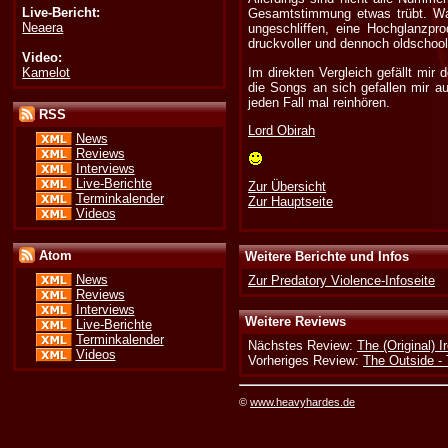
Live-Bericht:
Gesamtstimmung etwas trübt. Wa
Neaera
ungeschliffen, eine Hochglanzpro
druckvoller und dennoch oldschoolig
Video:
Kamelot
Im direkten Vergleich gefällt mir
die Songs an sich gefallen mir a
jeden Fall mal reinhören.
RSS
Lord Obirah
News
Reviews
Interviews
Live-Berichte
Zur Übersicht
Terminkalender
Zur Hauptseite
Videos
Atom
Weitere Berichte und Infos
News
Zur Predatory Violence-Infoseite
Reviews
Interviews
Weitere Reviews
Live-Berichte
Terminkalender
Nächstes Review:
The (Original) 
Videos
Vorheriges Review:
The Outside -
©
www.heavyhardes.de