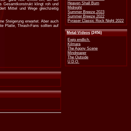
Heaven Shall Burn
 Gesamtkonstrukt klingt roh und
Midnight
dert Mittel und Wege gleichzeitig
Summer Breeze 2023
Summer Breeze 2022
Pyraser Classic Rock Night 2022
ine Steigerung erwartet. Aber auch
e Platte, Thrash-Fans sollten auf
Metal-Videos
(2456)
Ewig.endlich.
Kilmara
The Agony Scene
Mindreaper
The Outside
U.D.O.