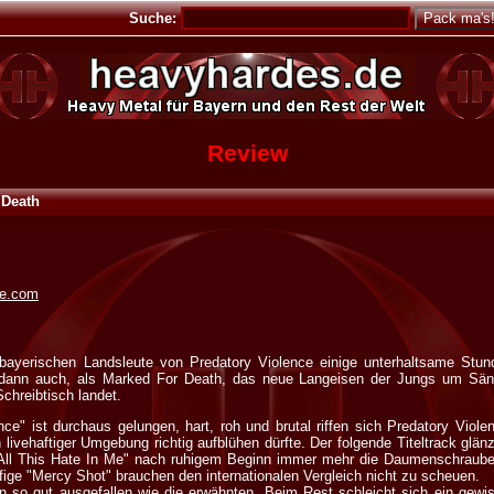
Suche:
Review
 Death
ce.com
 bayerischen Landsleute von Predatory Violence einige unterhaltsame Stun
h dann auch, als Marked For Death, das neue Langeisen der Jungs um Sän
chreibtisch landet.
nce" ist durchaus gelungen, hart, roh und brutal riffen sich Predatory Vio
 livehaftiger Umgebung richtig aufblühen dürfte. Der folgende Titeltrack glän
"All This Hate In Me" nach ruhigem Beginn immer mehr die Daumenschraub
ffige "Mercy Shot" brauchen den internationalen Vergleich nicht zu scheuen.
n so gut ausgefallen wie die erwähnten. Beim Rest schleicht sich ein gewiss