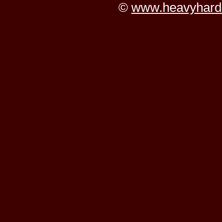
©
www.heavyhard