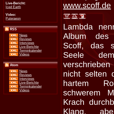
www.scoff.de
Live-Bericht:
Iced Earth
Video:
Puteraeon
Lambda nenn
RSS
Album des 
News
Reviews
Interviews
Scoff, das 
Live-Berichte
Terminkalender
Seele de
Videos
verschriebe
Atom
nicht selten
News
Reviews
Interviews
hartem Ro
Live-Berichte
Terminkalender
schwerem M
Videos
Krach durchb
Klang, ab