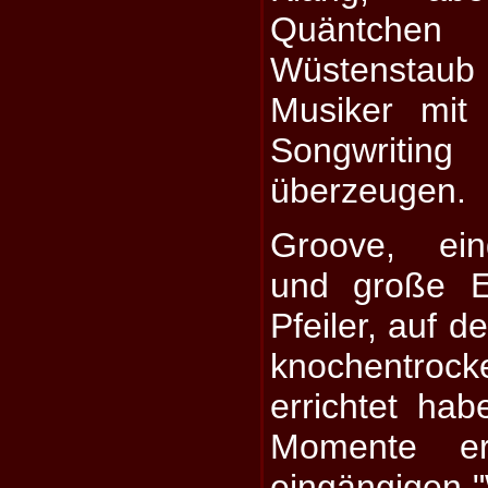
Quäntche
Wüstenstaub 
Musiker mit 
Songwriti
überzeugen.
Groove, ein
und große E
Pfeiler, auf d
knochentr
errichtet hab
Momente e
eingängigen "