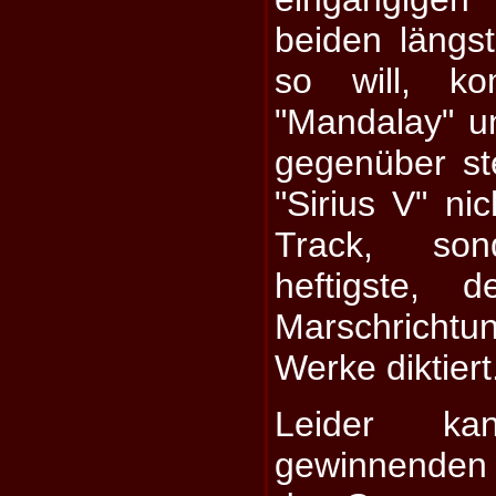
beiden läng
so will, ko
"Mandalay" u
gegenüber st
"Sirius V" ni
Track, so
heftigste, d
Marschricht
Werke diktiert
Leider k
gewinnenden 