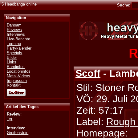
5 Headbänga online
Suche:
Navigation
Dahoam
Reviews
Interviews
Live-Berichte
Termine
R
Partykalender
Specials
Bilder
Links
Bandinfos
Scoff
- Lamb
Locationinfos
Metal-Videos
Impressum
Stil: Stoner R
Kontakt
VÖ: 29. Juli 
Artikel des Tages
Zeit: 57:17
Review:
Label:
Rough 
Tyr
Interview:
Homepage:
Greifenstein