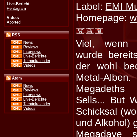
Label:
EMI Mu
Live-Bericht:
Pentagram
Homepage:
w
Video:
Aborted
RSS
Viel, wenn 
News
Reviews
Interviews
wurde bereit
Live-Berichte
Terminkalender
der wohl be
Videos
Metal-Alben
Atom
Megadeths 
News
Reviews
Interviews
Sells... But
Live-Berichte
Terminkalender
Schicksal (w
Videos
und Alkohol) 
Megadave se