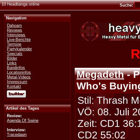
10 Headbänga online
Suche:
Navigation
Dahoam
Reviews
Interviews
Live-Berichte
Termine
R
Partykalender
Specials
Bilder
Links
Bandinfos
Megadeth
- P
Locationinfos
Metal-Videos
Impressum
Who's Buyin
Kontakt
Stil: Thrash M
Artikel des Tages
VÖ: 08. Juli 
Review:
Zeit: CD1 36:
Agenda Of Swine
Interview:
CD2 55:02
Tracedawn