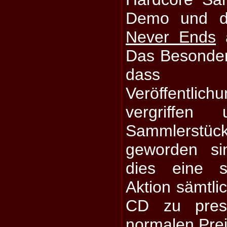
Demo und d
Never Ends
a
Das Besonder
dass 
Veröffentl
vergriffe
Sammlerst
geworden si
dies eine s
Aktion sämtli
CD zu pres
normalen Prei