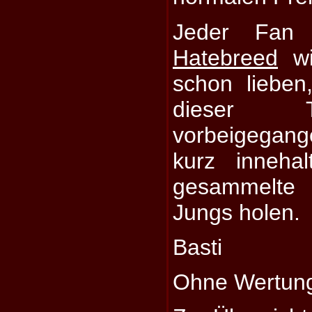
Jeder Fa
Hatebreed
wi
schon lieben
dieser T
vorbeigegange
kurz inneha
gesammelte
Jungs holen.
Basti
Ohne Wertun