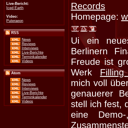
Records
Live-Bericht:
Iced Earth
Homepage:
w
Video:
Puteraeon
RSS
Ui ein neu
News
Reviews
Interviews
Berlinern Fi
Live-Berichte
Terminkalender
Freude ist gr
Videos
Werk
Fillin
Atom
mich voll üb
News
Reviews
Interviews
genauerer B
Live-Berichte
Terminkalender
stell ich fest
Videos
eine Demo-
Zusammenstel