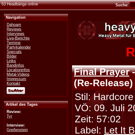
53 Headbänga online
Suche:
Navigation
Dahoam
Reviews
Interviews
Live-Berichte
Termine
R
Partykalender
Specials
Bilder
Links
Bandinfos
Final Prayer
-
Locationinfos
Metal-Videos
Impressum
(Re-Release)
Kontakt
Stil: Hardcore
Artikel des Tages
VÖ: 09. Juli 
Review:
Zeit: 57:02
Tyr
Interview:
Label:
Let It 
Greifenstein