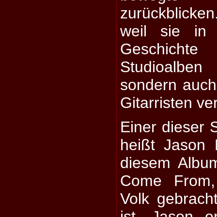
zurückblicke
weil sie in 
Geschichte
Studioalben
sondern auch
Gitarristen v
Einer dieser 
heißt Jason 
diesem Albu
Come From,
Volk gebrach
ist. Jason or