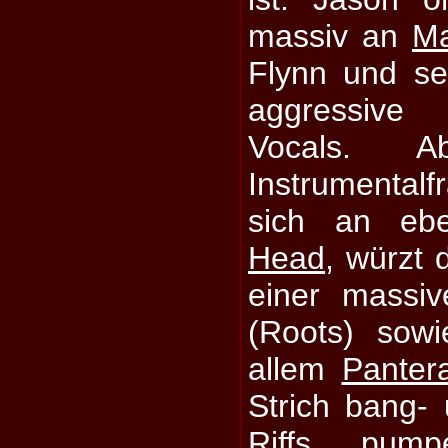
massiv an
Ma
Flynn und se
aggressive
Vocals. 
Instrumental
sich an e
Head
, würzt
einer massi
(Roots) sow
allem
Panter
Strich bang-
Riffs, pum