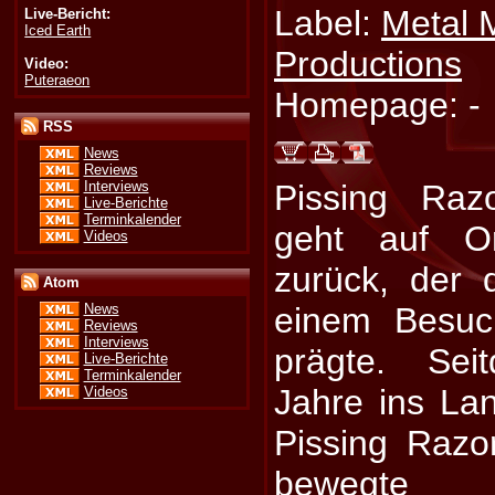
Label:
Metal 
Live-Bericht:
Iced Earth
Productions
Video:
Puteraeon
Homepage: -
RSS
News
Reviews
Interviews
Pissing Raz
Live-Berichte
Terminkalender
geht auf Or
Videos
zurück, der 
Atom
einem Besuc
News
Reviews
Interviews
prägte. Sei
Live-Berichte
Terminkalender
Jahre ins La
Videos
Pissing Razo
bewegte 