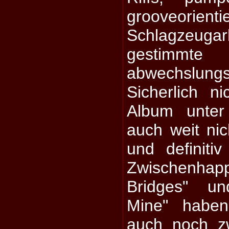
grooveorienti
Schlagzeuga
gestimmte
abwechslung
Sicherlich ni
Album unter
auch weit nic
und definiti
Zwischenhap
Bridges" u
Mine" habe
auch noch z