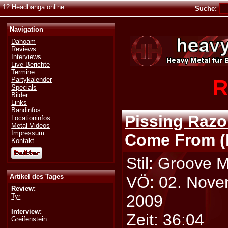
12 Headbänga online
Suche:
Navigation
Dahoam
Reviews
Interviews
Live-Berichte
Termine
R
Partykalender
Specials
Bilder
Links
Bandinfos
Pissing Razo
Locationinfos
Metal-Videos
Impressum
Come From (
Kontakt
Stil: Groove M
Artikel des Tages
VÖ: 02. Nov
Review:
2009
Tyr
Interview:
Zeit: 36:04
Greifenstein